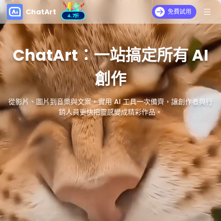
ChatArt
免費試用
4.7折
ChatArt：一站搞定所有 AI
創作
從影片、圖片到音樂與文案，實用 AI 工具一次備齊，讓創作者與行
銷人員更快把靈感變成精彩作品。