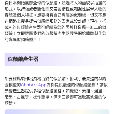
從日本開始風靡全球的似顏繪，通過將人物面貌以插畫的
形式，以誇張或者簡化而又帶藝術性或嘲諷性展現人物的
容貌及個人特征。想要擁有自己專屬的似顏繪，但又不想
在網路上搜尋提供似顏繪服務的畫家或設計師？現在，搭
載AI的似顏繪產生器可輕鬆為您的照片打造獨一無二的似
顏繪！立即跟隨我們的似顏繪產生器教學開始體驗製作您
的專屬似顏繪照片！
似顏繪產生器
想要輕鬆製作出風格百變的似顏繪，搭載了最先進的AI繪
圖模型的
ChatArt App
為你提供最佳的似顏繪體驗！該似
顏繪產生器提供多種似顏繪風格，如機械、素描、漫畫、
暗黑、古風等，操作簡單，僅需三步即可獲取高質量的似
顏繪。