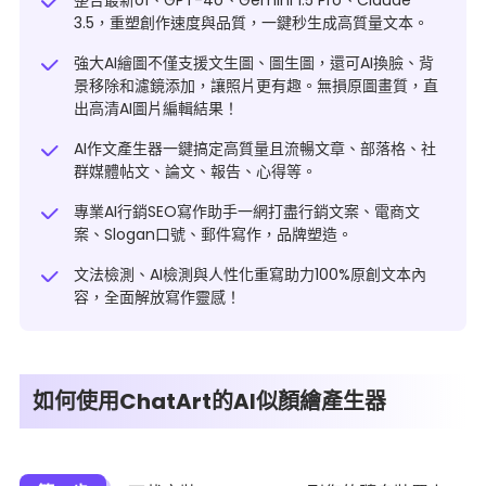
整合最新o1、GPT-4o、Gemini 1.5 Pro、Claude
3.5，重塑創作速度與品質，一鍵秒生成高質量文本。
強大AI繪圖不僅支援文生圖、圖生圖，還可AI換臉、背
景移除和濾鏡添加，讓照片更有趣。無損原圖畫質，直
出高清AI圖片編輯結果！
AI作文產生器一鍵搞定高質量且流暢文章、部落格、社
群媒體帖文、
論文
、報告、心得等。
專業AI行銷SEO寫作助手一網打盡行銷文案、電商文
案、Slogan口號、郵件寫作，品牌塑造。
文法檢測、
AI檢測與人性化重寫
助力100%原創文本內
容，全面解放寫作靈感！
如何使用ChatArt的AI似顏繪產生器