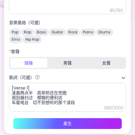
更智慧的提示、擴展的音樂類型、增強的人聲、更快的創作。
85
/150
Art Music 4.5
音樂風格（可選）
多樣化的節奏、富有表現力的人聲層次、更好的氛圍支援。
Pop
Rap
Bass
Guitar
Rock
Piano
Drums
Art Music 4.5 Plus
Emo
Hip Hop
沉浸式專業級聲音、真實人聲、完全控制和智慧音樂類型混合。
*
歌聲
Art Music 5
隨機
頂級錄音室水準，更加生動和逼真的音質。
男聲
女聲
歌詞（可選）
389
/1000
產生