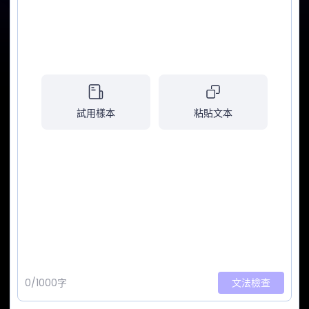
試用樣本
粘貼文本
0
/1000字
文法檢查