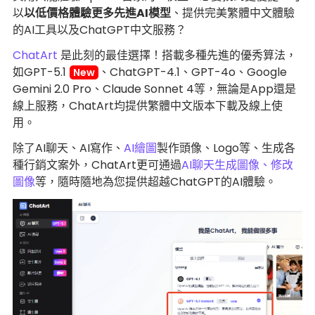
以
以低價格體驗更多先進AI模型
、提供完美繁體中文體驗
的AI工具以及ChatGPT中文服務？
ChatArt
是此刻的最佳選擇！搭載多種先進的優秀算法，
如GPT-5.1
、ChatGPT-4.1、GPT-4o、Google
New
Gemini 2.0 Pro、Claude Sonnet 4等，無論是App還是
線上服務，ChatArt均提供繁體中文版本下載及線上使
用。
除了AI聊天、AI寫作、
AI繪圖
製作頭像、Logo等、生成各
種行銷文案外，ChatArt更可通過
AI聊天生成圖像、修改
圖像
等，隨時隨地為您提供超越ChatGPT的AI體驗。