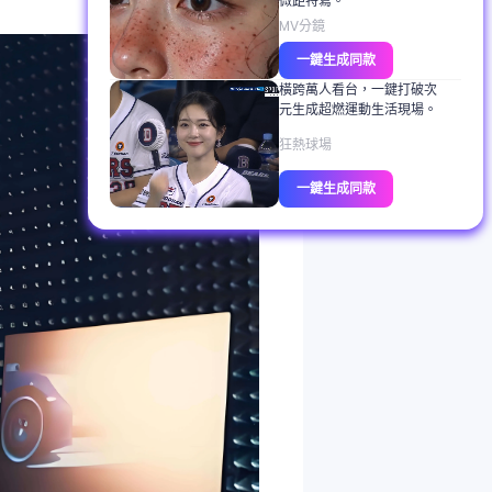
微距特寫。
MV分鏡
一鍵生成同款
橫跨萬人看台，一鍵打破次
元生成超燃運動生活現場。
狂熱球場
一鍵生成同款