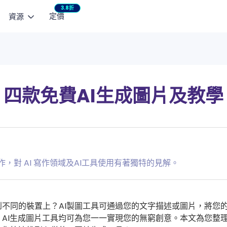
3.8折
定價
資源
AI 影片模型
瀏覽
熱門教學
行銷工作室
宣傳影片
生影片
文生影片
整合企劃與內容製作
快速產出社群短影
Seedance 2.5
NEW
Mini
瞬間動起來
用文字生成短影片
部落格
AI 小說產生器：免
四款免費AI生成圖片及教學
產品廣告
HappyHorse 1.0
See
作控制
指南
3 款 AI 親吻影片產
將商品亮點化為影片廣告
用指定動作
Wan 2.6
Vidu
聯絡支援
Seedance 2.0 
Kling 3.0
Love
產品 FAQ
AI 貓咪跳舞影片製作
VEO 3 Fast
作，對 AI 寫作領域及AI工具使用有著獨特的見解。
使用者評價
一鍵修復老照片與黑
AI 修圖全攻略：換
取得 ChatArt
不同的裝置上？AI製圖工具可通過您的文字描述或圖片，將您的
檢視更多
AI生成圖片工具均可為您一一實現您的無窮創意。本文為您整理