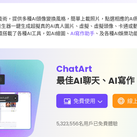
技術，提供多種AI頭像變換風格，簡單上載照片，點選相應的AI照
生器一鍵生成超擬真的AI真人圖片、虛擬、虛擬頭像、卡通或
t還搭載了各種AI工具，如AI繪圖、
AI寫作助手
、及各種AI娛樂功
ChatArt
最佳AI聊天、AI寫
免費使用
線
5,323,556名用戶已免費體驗