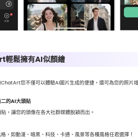
rt輕鬆擁有AI似顏繪
ChatArt您不僅可以體驗AI圖片生成的便捷，還可為您的照片
二的AI大頭貼
頭貼，讓您的頭像在各大社群媒體脫穎而出。
濾鏡風格，如動漫、暗黑、科技、卡通、風景等各種風格任君選擇！