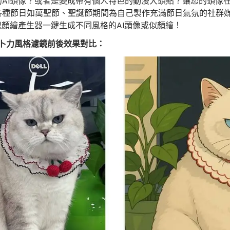
AI頭像？或者是變成帶有個人特色的動漫大頭貼？讓您的頭像
App 與桌面版
各種節日如萬聖節、聖誕節期間為自己製作充滿節日氣氛的社群
通過似顏繪產生器一鍵生成不同風格的AI頭像或似顏繪！
的吉卜力風格濾鏡前後效果對比：