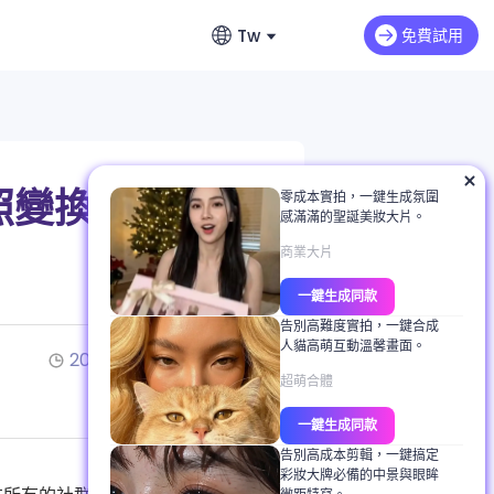
Tw
免費試用
English
影片延長
英文
音
Max H3
NEW
Seedance 2.0 Mini
延續影片情節與動作
費無限生成故事
繁體中文 (台灣)
照變換
零成本實拍，一鍵生成氛圍
dance 2.0
Art Motion 5
HOT
感滿滿的聖誕美妝大片。
繁體中文
生器推薦
 Q2 Pro
PixVerse 4.5
商業大片
日本語
提示詞完整教學
一鍵生成同款
AI 1.0
VEO 3
日文
教學
告別高難度實拍，一鍵合成
人貓高萌互動溫馨畫面。
한국어
2025/11/14
2分鐘閱讀
白照片上色
超萌合體
韓文
背景、服裝與表情
一鍵生成同款
告別高成本剪輯，一鍵搞定
彩妝大牌必備的中景與眼眸