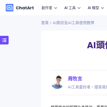
ChatArt
創作室
AI 工具
AI 模型
首頁
>
AI資訊及AI工具使用教學
行銷
圖
影片
影片
小說
讓圖片
圖片
圖片
AI
Agent
動
快速套
音樂
對話
Canvas
更多寫作
周牧言
AI工具愛好者，擅長寫