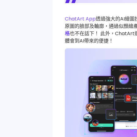
ChatArt App
透過強大的AI繪圖
原圖的臉部及輪廓，通過似顏繪產
格
也不在話下！ 此外，ChatAr
體會到AI帶來的便捷！