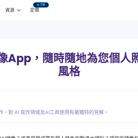
4.7折
定價
資源
AI 影片模型
瀏覽
熱門教學
行銷工作室
宣傳影片
生影片
文生影片
整合企劃與內容製作
快速產出社群短影
Seedance 2.5
NEW
Mini
瞬間動起來
用文字生成短影片
部落格
AI 小說產生器：免
頭像App，隨時隨地為您個人
產品廣告
HappyHorse 1.0
See
作控制
指南
3 款 AI 親吻影片產
將商品亮點化為影片廣告
風格
用指定動作
Wan 2.6
Vidu
聯絡支援
Seedance 2.0 
Kling 3.0
Love
產品 FAQ
AI 貓咪跳舞影片製作
VEO 3 Fast
使用者評價
一鍵修復老照片與黑
作，對 AI 寫作領域及AI工具使用有著獨特的見解。
AI 修圖全攻略：換
取得 ChatArt
檢視更多