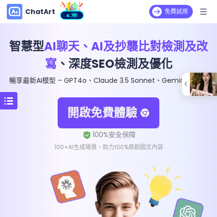
ChatArt
免費試用
4.7折
智慧型
AI聊天、AI及抄襲比對檢測及改
寫
、深度SEO檢測及優化
暢享最新AI模型 – GPT4o、Claude 3.5 Sonnet、Gemini 1.5 Pro
開啟免費體驗
100+AI生成場景，助力100%原創圖文內容