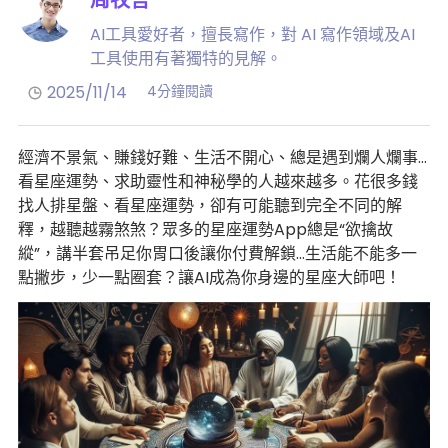
AI工具愛好者，擅長寫作，對 AI 寫作領域及AI
工具使用有著獨特的見解。
2025/11/14
4分鐘閱讀
經濟不景氣、賺錢好難、生活不開心、總是遇到爛人爛事…
看星座運勢、求助靈性和神秘學的人越來越多。花很多錢
找人排星盤、看星座運勢，卻有可能聽到完全不同的解
釋，越聽越霧煞煞？眾多的星座運勢App總是“欲擒故
縱”，講半套吊足你胃口後讓你付費解鎖…生活能不能多一
點撇步，少一點圈套？讓AI成為你身邊的星座大師吧！