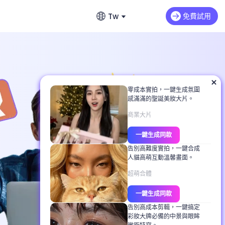
Tw
免費試用
English
影片延長
英文
音
Max H3
NEW
Seedance 2.0 Mini
延續影片情節與動作
費無限生成故事
繁體中文 (台灣)
零成本實拍，一鍵生成氛圍
dance 2.0
Art Motion 5
HOT
感滿滿的聖誕美妝大片。
繁體中文
生器推薦
 Q2 Pro
PixVerse 4.5
商業大片
日本語
提示詞完整教學
一鍵生成同款
AI 1.0
VEO 3
日文
教學
告別高難度實拍，一鍵合成
人貓高萌互動溫馨畫面。
한국어
白照片上色
超萌合體
韓文
背景、服裝與表情
一鍵生成同款
告別高成本剪輯，一鍵搞定
彩妝大牌必備的中景與眼眸