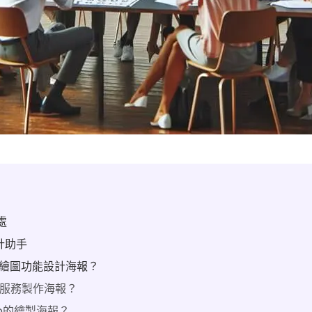
處
設計助手
AI繪圖功能設計海報？
線上服務製作海報？
App的繪製海報？