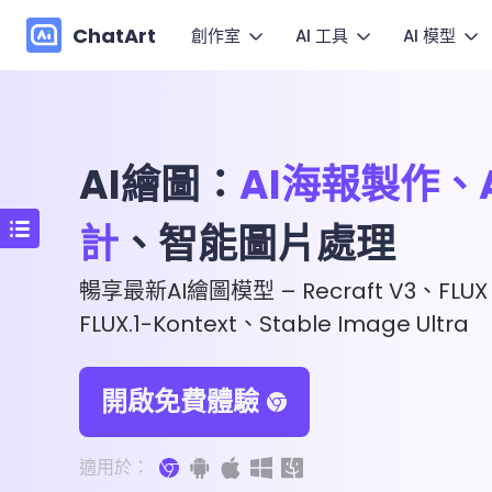
ChatArt
創作室
AI 工具
AI 模型
行銷
圖
影片
影片
小說
讓圖片
AI繪圖：
AI海報製作、
圖片
圖片
Agent
動
計
、智能圖片處理
快速套
音樂
對話
Canvas
暢享最新AI繪圖模型 – Recraft V3、FLUX 1.
更多寫作
FLUX.1-Kontext、Stable Image Ultra
開啟免費體驗
適用於：