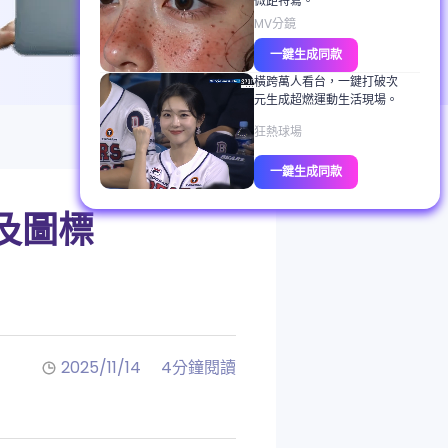
微距特寫。
MV分鏡
一鍵生成同款
橫跨萬人看台，一鍵打破次
元生成超燃運動生活現場。
狂熱球場
一鍵生成同款
及圖標
2025/11/14
4分鐘閱讀