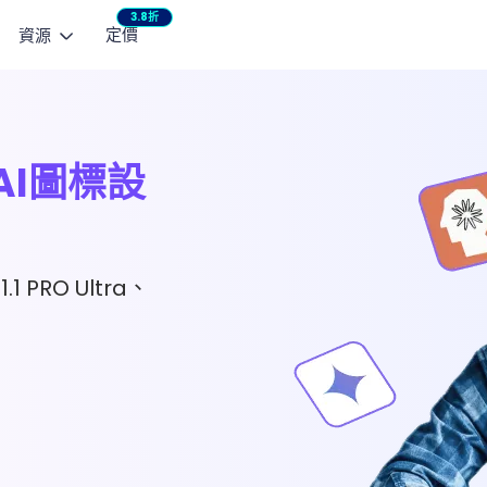
3.8折
定價
資源
AI 影片模型
瀏覽
熱門教學
行銷工作室
宣傳影片
生影片
文生影片
整合企劃與內容製作
快速產出社群短影
Seedance 2.5
NEW
Mini
瞬間動起來
用文字生成短影片
AI圖標設
部落格
AI 小說產生器：免
產品廣告
HappyHorse 1.0
See
作控制
指南
3 款 AI 親吻影片產
將商品亮點化為影片廣告
用指定動作
Wan 2.6
Vidu
聯絡支援
Seedance 2.0 
1 PRO Ultra、
Kling 3.0
Love
產品 FAQ
AI 貓咪跳舞影片製作
VEO 3 Fast
使用者評價
一鍵修復老照片與黑
AI 修圖全攻略：換
取得 ChatArt
檢視更多