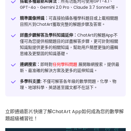
搭載多種最新AI算法
：所有功能均可使用
GPT-4.1
、
GPT-4o、Gemini 2.0 Pro、Claude 3.7 Sonnet等。
精準圖像辨識：
可直接拍攝各種學科題目或上載相關題
目照片到ChatArt獲取完整的解題步驟及答案。
詳盡步驟解答及學科知識延伸：
ChatArt的解題App不
僅可為您提供相關題目的詳盡解答步驟，更可針對相關
知識點提供更多的相關知識，幫助用戶簡歷更強的邏輯
思維及更堅固的知識基礎。
連網搜索：
即時對
任何學科問題
展開聯網搜索，提供最
新、最准確的解決方案及更多的延伸知識。
多學科支援:
不僅可解答各年級的數學問題，化學、物
理、地球科學、英語甚至國文都不在話下。
立即通過影片快速了解ChatArt App如何成為您的數學解
題超級補習社！