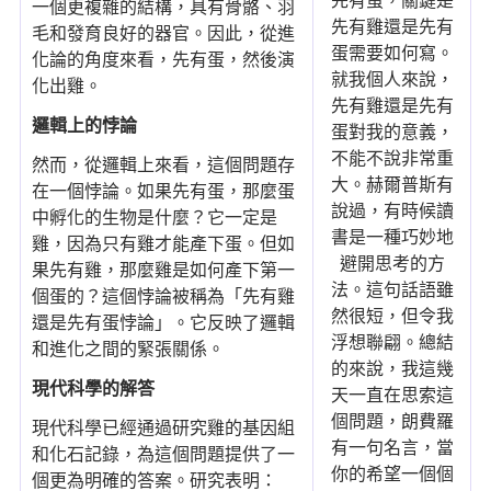
先有蛋，關鍵是
一個更複雜的結構，具有骨骼、羽
先有雞還是先有
毛和發育良好的器官。因此，從進
蛋需要如何寫。
化論的角度來看，先有蛋，然後演
就我個人來說，
化出雞。
先有雞還是先有
邏輯上的悖論
蛋對我的意義，
不能不說非常重
然而，從邏輯上來看，這個問題存
大。赫爾普斯有
在一個悖論。如果先有蛋，那麼蛋
說過，有時候讀
中孵化的生物是什麼？它一定是
書是一種巧妙地
雞，因為只有雞才能產下蛋。但如
避開思考的方
果先有雞，那麼雞是如何產下第一
法。這句話語雖
個蛋的？這個悖論被稱為「先有雞
然很短，但令我
還是先有蛋悖論」。它反映了邏輯
浮想聯翩。總結
和進化之間的緊張關係。
的來說，我這幾
現代科學的解答
天一直在思索這
個問題，朗費羅
現代科學已經通過研究雞的基因組
有一句名言，當
和化石記錄，為這個問題提供了一
你的希望一個個
個更為明確的答案。研究表明：