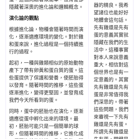
器的精良。我希
隱藏著深奧的進化論和邏輯概念。
望諸位也能好好
演化論的觀點
地體會這句話。
先有雞還是先有
根據進化論，物種會隨著時間而演
蛋的意義其實就
化，逐漸適應環境的變化。對於雞
隱藏在我們的生
和蛋來說，進化過程是一個持續進
活中，這種事實
行的過程。
對本人來說意義
起初，一種與雞類相似的原始動物
重大，相信對這
產下了帶有卵黃和蛋白質的蛋。這
個世界也是有一
些蛋提供了保護和營養，使胚胎得
定意義的。其實
以發育。隨著時間的推移，這些蛋
先有雞還是先有
逐漸進化，變得更堅固，並發育成
蛋是非常值得我
我們今天所看到的蛋。
們深思的。帶著
這些問題，我們
同時，蛋中的胚胎也在演化，逐漸
來審視一下先有
適應從蛋中孵化出來的環境。最
雞還是先有蛋。
初，胚胎可能只是一個簡單的球
所謂先有雞還是
形，但隨著時間的推移，它進化成