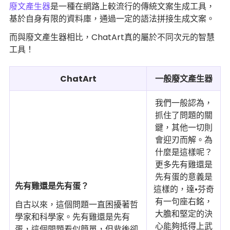
廢文產生器
是一種在網路上較流行的傳統文案生成工具，
基於自身有限的資料庫，通過一定的語法拼接生成文案。
而與廢文產生器相比，ChatArt真的屬於不同次元的智慧
工具！
ChatArt
一般廢文產生器
我們一般認為，
抓住了問題的關
鍵，其他一切則
會迎刃而解。為
什麼是這樣呢？
更多先有雞還是
先有蛋的意義是
先有雞還是先有蛋？
這樣的，達•芬奇
有一句座右銘，
自古以來，這個問題一直困擾著哲
大膽和堅定的決
學家和科學家。先有雞還是先有
心能夠抵得上武
蛋，這個問題看似簡單，但背後卻