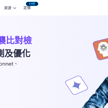
3.8折
定價
資源
AI 影片模型
瀏覽
熱門教學
宣傳影片
產品廣告
生影片
文生影片
製作社群宣傳影片
製作產品影片
Seedance 2.5
NEW
Mini
瞬間動起來
用文字生成短影片
抄襲比對檢
部落格
AI 小說產生器：免
HappyHorse 1.0
See
作控制
指南
測及優化
3 款 AI 親吻影片產
用指定動作
Wan 2.6
Vidu
聯絡支援
Seedance 2.0 
onnet、
Kling 3.0
Love
產品 FAQ
AI 貓咪跳舞影片製作
VEO 3 Fast
使用者評價
一鍵修復老照片與黑
AI 修圖全攻略：換
取得 ChatArt
檢視更多