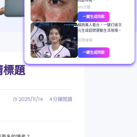
微距特寫。
MV分鏡
一鍵生成同款
橫跨萬人看台，一鍵打破次
元生成超燃運動生活現場。
狂熱球場
一鍵生成同款
睛標題
2025/11/14
4分鐘閱讀
引更多的讀者？