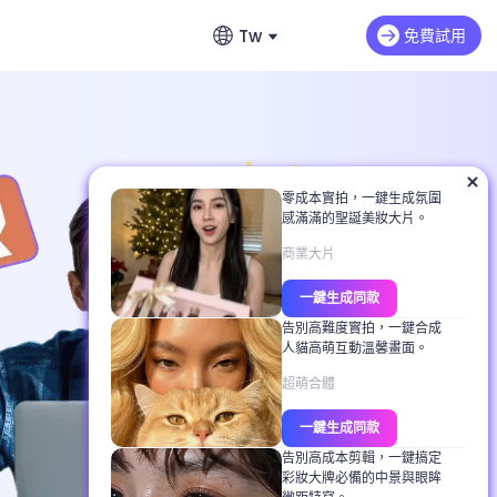
Tw
免費試用
English
影片延長
英文
Max H3
NEW
Seedance 2.0 Mini
延續影片情節與動作
費無限生成故事
繁體中文 (台灣)
零成本實拍，一鍵生成氛圍
dance 2.0
Art Motion 5
HOT
感滿滿的聖誕美妝大片。
繁體中文
生器推薦
 Q2 Pro
PixVerse 4.5
商業大片
日本語
提示詞完整教學
一鍵生成同款
AI 1.0
VEO 3
日文
教學
告別高難度實拍，一鍵合成
人貓高萌互動溫馨畫面。
한국어
白照片上色
超萌合體
韓文
背景、服裝與表情
一鍵生成同款
告別高成本剪輯，一鍵搞定
彩妝大牌必備的中景與眼眸