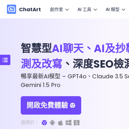
ChatArt
創作室
AI 工具
AI 模型
行銷
圖
影片
影片
小說
讓圖片
智慧型
AI聊天、AI及
圖片
圖片
Agent
動
測及改寫
、深度SEO檢
快速套
音樂
對話
Canvas
暢享最新AI模型 – GPT4o、Claude 3.5 S
更多寫作
Gemini 1.5 Pro
開啟免費體驗
適用於：