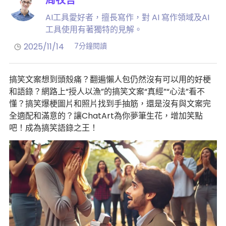
AI工具愛好者，擅長寫作，對 AI 寫作領域及AI
工具使用有著獨特的見解。
2025/11/14
7分鐘閱讀
搞笑文案想到頭殼痛？翻遍懶人包仍然沒有可以用的好梗
和語錄？網路上“授人以漁”的搞笑文案“真經”“心法”看不
懂？搞笑爆梗圖片和照片找到手抽筋，還是沒有與文案完
全適配和滿意的？讓ChatArt為你夢筆生花，增加笑點
吧！成為搞笑語錄之王！