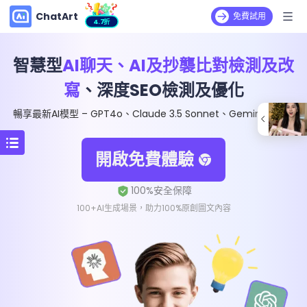
ChatArt
免費試用
4.7折
智慧型
AI聊天、AI及抄襲比對檢測及改
寫
、深度SEO檢測及優化
暢享最新AI模型 – GPT4o、Claude 3.5 Sonnet、Gemini 1.5 Pro
開啟免費體驗
100+AI生成場景，助力100%原創圖文內容