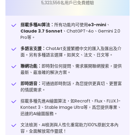
5,323,556名用戶已免費體驗
搭載多種AI算法：
所有功能均可使用
o3-mini
、
Claude 3.7 Sonnet
、ChatGPT-4o、Gemini 2.0
Pro等。
多語言支援：
ChatArt支援繁體中文的匯入及匯出及介
面。另有多種語言選擇，如英文、法文、日文等。
聯網功能：
即時對任何提問、需求展開聯網搜索，提供
最新、最准確的解決方案。
即時語音：
可通過即時對話，為您提供更真切、更豐富
的情感需求。
搭載多種先進AI繪圖算法，如Recraft、Flux、FLUX.1-
Kontext 3、Stable Image Ultra等，爲您提供專業、
迅速的AI繪圖服務。
文法檢測、
AI檢測與人性化重寫
助力100%原創文本內
容，全面解放寫作靈感！