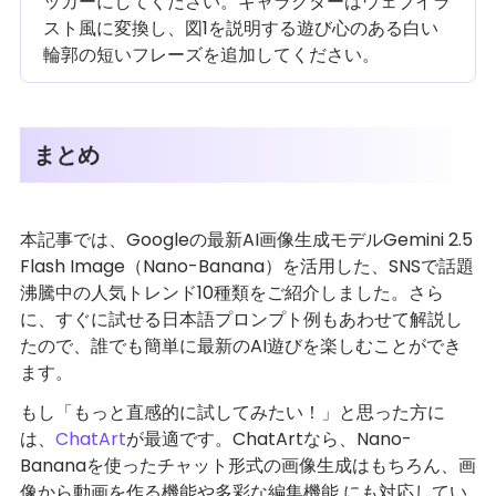
ッカーにしてください。キャラクターはウェブイラ
スト風に変換し、図1を説明する遊び心のある白い
輪郭の短いフレーズを追加してください。
まとめ
本記事では、Googleの最新AI画像生成モデルGemini 2.5
Flash Image（Nano-Banana）を活用した、SNSで話題
沸騰中の人気トレンド10種類をご紹介しました。さら
に、すぐに試せる日本語プロンプト例もあわせて解説し
たので、誰でも簡単に最新のAI遊びを楽しむことができ
ます。
もし「もっと直感的に試してみたい！」と思った方に
は、
ChatArt
が最適です。ChatArtなら、Nano-
Bananaを使ったチャット形式の画像生成はもちろん、画
像から動画を作る機能や多彩な編集機能 にも対応してい