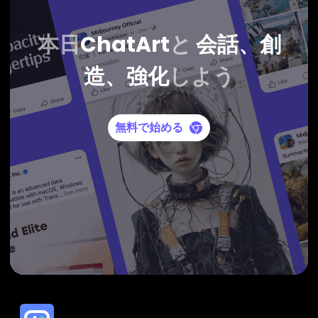
本日
ChatArt
と
会話、創
造、強化
しよう
無料で始める