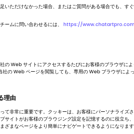
PixVerse 4.5
足いただけなかった場合、またはご質問がある場合でも、すぐに
Kling 3.0
ートチームに問い合わせるには、
https://www.chatartpro.com
LoveAI 1.0
VEO 3
VEO 3 Fast
社の Web サイトにアクセスするたびにお客様のブラウザに
当社の Web ページを閲覧しても、専用の Web ブラウザに
する理由
って非常に重要です。クッキーは、お客様にパーソナライズさ
ブサイトがお客様のブラウジング設定を記憶するのに役立ち、
まざまなページをより簡単にナビゲートできるようになります