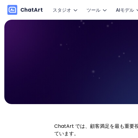
ChatArt
スタジオ
ツール
AIモデル
画
動画
マーケティング
動画
1枚の画
画像
小説
画像
テ
音楽
AIエージェント
チャット
文章から
動
キャンバス
既存動画
文章作成
モ
動きや表
ChatArt では、顧客満足を最も
ています。