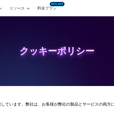
62% OFF
料金プラン
リソース
AI動画モデル
人気記事
像から動画
マーケティングスタジオ
プロモ動画
像を自然な動画に
企画からコンテンツ制作まで
SNS向け動
Seedance 2.5
NEW
【無料】AIで小説を自動作成するサイト・アプリのおすす
クッキーポリシー
商品広告
キストから動画
MiniMax H3
NEW
面白いLINEグループ名一覧とAI生成ツール
商品の魅力を動画広告に
短い動画を生成
Seedance 2.0 Mini
面白い誕生日メッセージ例文のまとめ
HappyHorse 1.0
画延長
Google Nano-Bananaとは？Gemini 2.5 Flash Image
の続きを自然に生成
Seedance 2.0
を徹底解説
Art Motion 5
HOT
ーションコントロール
生成AI文章の真偽判定におすすめのAIチェッカー
情を手軽に再現
Wan 2.6
ゲーム名前生成ツール・名前メーカーおすすめ
重要視しています。弊社は、お客様が弊社の製品とサービスの両
Vidu Q2 Pro
詳細を見る