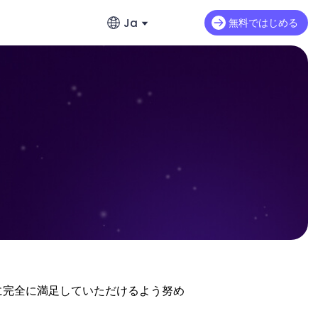
Ja
無料ではじめる
English
探す
英語
画をすばやく作成
ブログ
め
繁體中文 (台灣)
繁体字中国語
ガイド
日本語
お問い合わせ
日本語
製品FAQ
の全貌
한국어
ユーザーレビュー
韓国語
ChatArtを入手
方に完全に満足していただけるよう努め