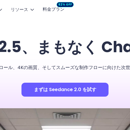
62% OFF
料金プラン
リソース
AI動画モデル
人気記事
像から動画
マーケティングスタジオ
プロモ動画
 2.5、まもなく Ch
像を自然な動画に
企画からコンテンツ制作まで
SNS向け動
Seedance 2.5
NEW
【無料】AIで小説を自動作成するサイト・アプリのおすす
商品広告
キストから動画
MiniMax H3
NEW
面白いLINEグループ名一覧とAI生成ツール
商品の魅力を動画広告に
短い動画を生成
、4Kの画質、そしてスムーズな制作フローに向けた次世代 AI 
Seedance 2.0 Mini
面白い誕生日メッセージ例文のまとめ
HappyHorse 1.0
画延長
Google Nano-Bananaとは？Gemini 2.5 Flash Image
の続きを自然に生成
まずは Seedance 2.0 を試す
Seedance 2.0
を徹底解説
Art Motion 5
HOT
ーションコントロール
生成AI文章の真偽判定におすすめのAIチェッカー
情を手軽に再現
Wan 2.6
ゲーム名前生成ツール・名前メーカーおすすめ
Vidu Q2 Pro
詳細を見る