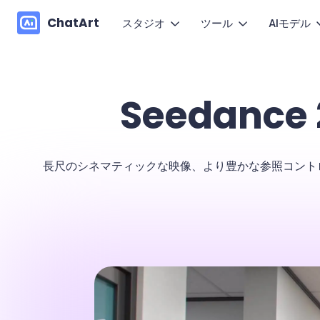
ChatArt
スタジオ
ツール
AIモデル
画
動画
マーケティング
動画
Seedance
1枚の画
画像
小説
画像
テ
音楽
AIエージェント
チャット
文章から
長尺のシネマティックな映像、より豊かな参照コントロール
動
キャンバス
既存動画
文章作成
モ
動きや表