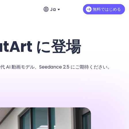
Ja
無料ではじめる
English
探す
英語
atArt に登場
画をすばやく作成
ブログ
め
繁體中文 (台灣)
繁体字中国語
ガイド
動画モデル、Seedance 2.5 にご期待ください。
日本語
お問い合わせ
日本語
製品FAQ
の全貌
한국어
ユーザーレビュー
韓国語
ChatArtを入手