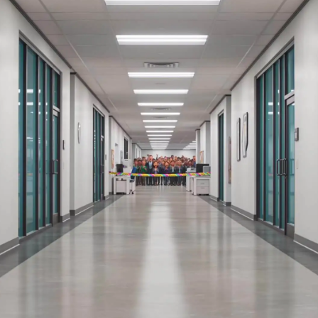
PixVerse 4.5
Kling 3.0
LoveAI 1.0
VEO 3
VEO 3 Fast