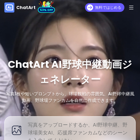
ChatArt
無料ではじめる
53% OFF
ChatArt AI野球中継動画ジ
ェネレーター
写真1枚や短いプロンプトから、球場観戦の雰囲気、AI野球中継風
動画、野球場ファンカムを自然に作成できます。