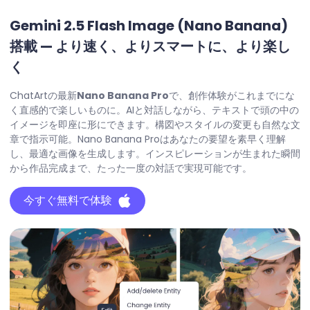
Gemini 2.5 Flash Image (Nano Banana)
搭載 — より速く、よりスマートに、より楽し
く
ChatArtの最新
Nano Banana Pro
で、創作体験がこれまでにな
く直感的で楽しいものに。AIと対話しながら、テキストで頭の中の
イメージを即座に形にできます。構図やスタイルの変更も自然な文
章で指示可能。Nano Banana Proはあなたの要望を素早く理解
し、最適な画像を生成します。インスピレーションが生まれた瞬間
から作品完成まで、たった一度の対話で実現可能です。
今すぐ無料で体験