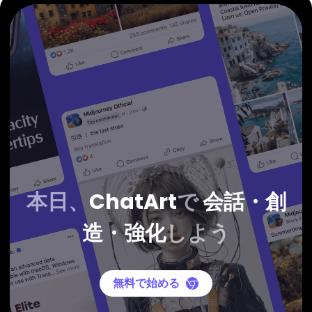
本日、
ChatArt
で
会話・創
造・強化
しよう
無料で始める