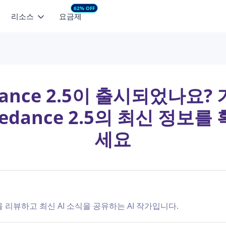
62% OFF
리소스
요금제
AI 비디오 모델
둘러보기
추천 콘텐츠
마케팅 스튜디오
마케팅 영상 소
지를 비디오로
텍스트를 비디오로
기획부터 콘텐츠 제작까지
소셜용 영상을 빠
Seedance 2.5
NEW
Min
동감 있는 영상으로 바꿔보
텍스트만으로 짧은 영상을 만들어보
블로그
Seedance 2.0 
세요
커머스 영상 소재
dance 2.5이 출시되었나요?
HappyHorse 1.0
See
상품의 매력을 영상 광고로
고객 지원 문의
내 얼굴로 AI 아이
 컨트롤
eedance 2.5의 최신 정보를
Wan 2.6
Vid
의 움직임을 빠르게 적용하
제품 FAQ
Seedance 2.0 오
세요
Kling 3.0
Lov
사용자 리뷰
Seedance 2.5 최
VEO 3 Fast
Seedance 2.0 
ChatArt 시작하기
HappyHorse-1.0
을 리뷰하고 최신 AI 소식을 공유하는 AI 작가입니다.
앱 및 데스크톱
더 보기