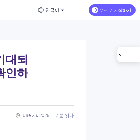
한국어
무료로 시작하기
English
재
AI 영상 연장
영어
르게 제작
iMax H3
NEW
Seedance 2.0 Mini
AI로 영상의 다음 장면을 이어 만드세
프롬프트 작성 완벽 가이드
요
繁體中文 (台灣）
 기대되
dance 2.0
Art Motion 5
HOT
중국어(번체)
돌 콘셉트 사진 만들기
 확인하
u Q2 Pro
PixVerse 4.5
日本語
류 해결 방법
eAI 1.0
VEO 3
일본어
신 출시 정보
한국어
AI 비디오 생성기 이용 가이드
한국어
June 23, 2026
7 분 읽다
 리뷰: AI 비디오 모델 비교