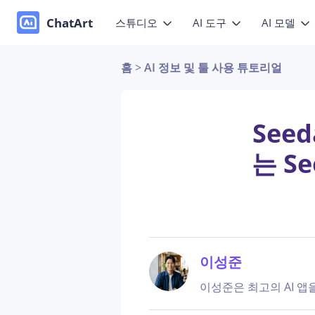
ChatArt
스튜디오
AI 도구
AI 모델
홈
>
AI 정보 및 툴 사용 튜토리얼
마케팅
비디오
비디오
이미
소설
사진을 생
세요
이미지
이미지
See
에이전트
모션
는 S
음악
채팅
Canvas
참조 영상
세요
글쓰기 도구
이성준
이성준은 최고의 AI 앱