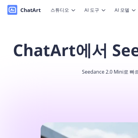
ChatArt
스튜디오
AI 도구
AI 모델
마케팅
비디오
비디오
이미
ChatArt에서 Se
소설
사진을 생
세요
이미지
이미지
에이전트
모션
음악
채팅
Canvas
Seedance 2.0 Min
참조 영상
세요
글쓰기 도구