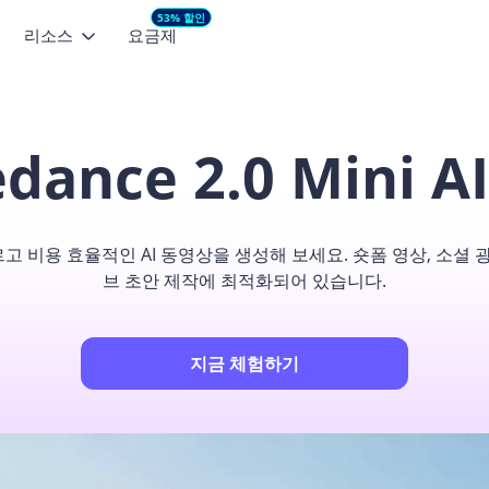
53% 할인
리소스
요금제
AI 비디오 모델
둘러보기
추천 콘텐츠
마케팅 스튜디오
마케팅 영상 소
지를 비디오로
텍스트를 비디오로
기획부터 콘텐츠 제작까지
소셜용 영상을 빠
edance 2.0 Mini
Seedance 2.5
NEW
Min
동감 있는 영상으로 바꿔보
텍스트만으로 짧은 영상을 만들어보
블로그
Seedance 2.0 
세요
커머스 영상 소재
HappyHorse 1.0
See
상품의 매력을 영상 광고로
고객 지원 문의
내 얼굴로 AI 아이
 컨트롤
Wan 2.6
Vid
i로 빠르고 비용 효율적인 AI 동영상을 생성해 보세요. 숏폼 영상, 소셜
의 움직임을 빠르게 적용하
제품 FAQ
Seedance 2.0 오
브 초안 제작에 최적화되어 있습니다.
Kling 3.0
Lov
사용자 리뷰
Seedance 2.5 최
VEO 3 Fast
지금 체험하기
Seedance 2.0 
ChatArt 시작하기
HappyHorse-1.0
앱 및 데스크톱
더 보기