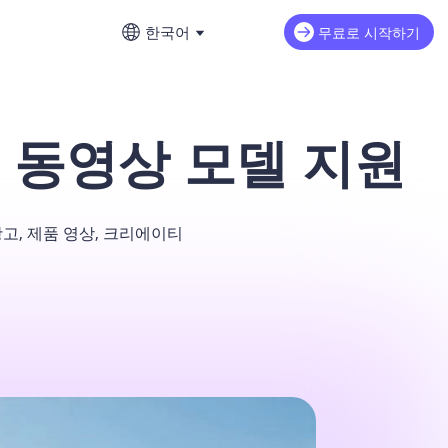
한국어
무료로 시작하기
English
재
AI 영상 연장
영어
르게 제작
 AI 동영상 모델 지원
iMax H3
NEW
Seedance 2.0 Mini
AI로 영상의 다음 장면을 이어 만드세
프롬프트 작성 완벽 가이드
요
繁體中文 (台灣）
dance 2.0
Art Motion 5
HOT
중국어(번체)
돌 콘셉트 사진 만들기
u Q2 Pro
PixVerse 4.5
 광고, 제품 영상, 크리에이티
日本語
류 해결 방법
eAI 1.0
VEO 3
일본어
신 출시 정보
한국어
AI 비디오 생성기 이용 가이드
한국어
 리뷰: AI 비디오 모델 비교