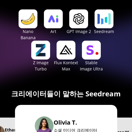
Nano
Art
GPT Image 2
Seedream
Banana
Z Image
Flux Kontext
Stable
Turbo
Max
Image Ultra
크리에이터들이 말하는 Seedream
Olivia T.
Ethan P.
소셜 미디어 크리에이터