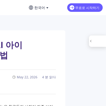
한국어
무료로 시작하기
English
재
AI 영상 연장
영어
르게 제작
iMax H3
NEW
Seedance 2.0 Mini
AI로 영상의 다음 장면을 이어 만드세
프롬프트 작성 완벽 가이드
요
繁體中文 (台灣）
AI 아이
dance 2.0
Art Motion 5
HOT
중국어(번체)
돌 콘셉트 사진 만들기
 법
u Q2 Pro
PixVerse 4.5
日本語
류 해결 방법
eAI 1.0
VEO 3
일본어
신 출시 정보
한국어
May 22, 2026
4 분 읽다
AI 비디오 생성기 이용 가이드
한국어
 리뷰: AI 비디오 모델 비교