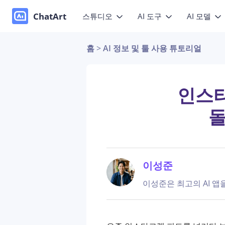
ChatArt
스튜디오
AI 도구
AI 모델
홈
>
AI 정보 및 툴 사용 튜토리얼
마케팅
비디오
비디오
이미
소설
사진을 생
세요
이미지
이미지
인스타 
에이전트
모션
돌
음악
채팅
Canvas
참조 영상
세요
글쓰기 도구
이성준
이성준은 최고의 AI 앱