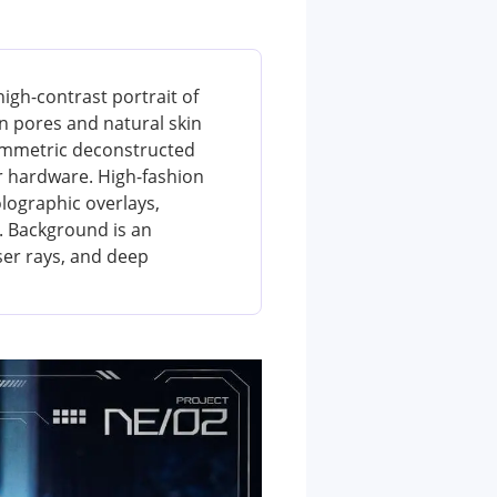
high-contrast portrait of
kin pores and natural skin
symmetric deconstructed
er hardware. High-fashion
olographic overlays,
s. Background is an
er rays, and deep