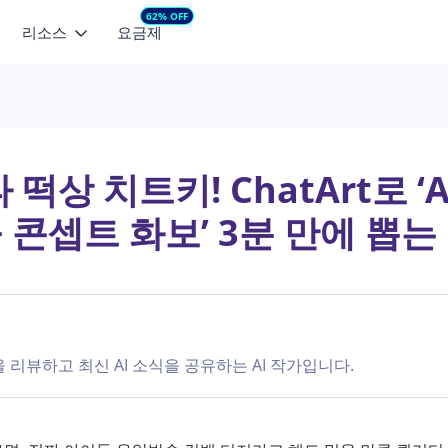
62% OFF
리소스
요금제
AI 비디오 모델
둘러보기
추천 콘텐츠
마케팅 스튜디오
마케팅 영상 소
지를 비디오로
텍스트를 비디오로
기획부터 콘텐츠 제작까지
소셜용 영상을 빠
Seedance 2.5
NEW
Min
동감 있는 영상으로 바꿔보
텍스트만으로 짧은 영상을 만들어보
블로그
Seedance 2.0 
세요
커머스 영상 소재
떡상 치트키! ChatArt로 ‘
HappyHorse 1.0
See
상품의 매력을 영상 광고로
고객 지원 문의
내 얼굴로 AI 아이
 컨트롤
 콘셉트 화보’ 3분 만에 뽑는
Wan 2.6
Vid
의 움직임을 빠르게 적용하
제품 FAQ
Seedance 2.0 오
Kling 3.0
Lov
사용자 리뷰
Seedance 2.5 최
VEO 3 Fast
Seedance 2.0 
ChatArt 시작하기
을 리뷰하고 최신 AI 소식을 공유하는 AI 작가입니다.
HappyHorse-1.0
앱 및 데스크톱
더 보기