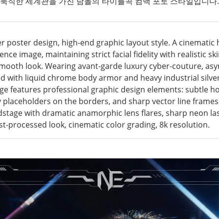
은 묵직한 세계관을 가진 남돌의 타이틀곡 컴백 포토 스타일입니다.
r poster design, high-end graphic layout style. A cinematic 
nce image, maintaining strict facial fidelity with realistic s
 smooth look. Wearing avant-garde luxury cyber-couture, a
ed with liquid chrome body armor and heavy industrial silv
age features professional graphic design elements: subtle h
hy placeholders on the borders, and sharp vector line frame
tage with dramatic anamorphic lens flares, sharp neon las
t-processed look, cinematic color grading, 8k resolution.