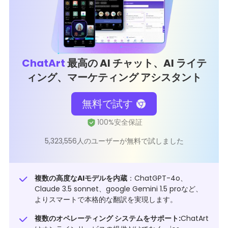
ChatArt
最高の AI チャット、AI ライテ
ィング、マーケティング アシスタント
無料で試す
5,323,556人のユーザーが無料で試しました
複数の高度なAIモデルを内蔵
：ChatGPT-4o、
Claude 3.5 sonnet、google Gemini 1.5 proなど、
よりスマートで本格的な翻訳を実現します。
複数のオペレーティング システムをサポート:
ChatArt