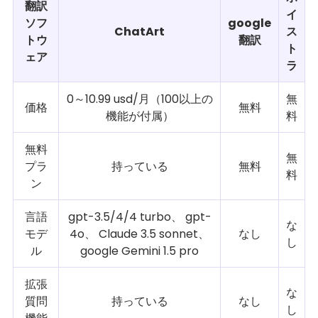
翻訳
イ
ソフ
google
ChatArt
ス
トウ
翻訳
ト
ェア
ラ
0～10.99 usd/月（100以上の
無
価格
無料
機能が付属）
料
無料
無
プラ
持っている
無料
料
ン
言語
gpt-3.5/4/4 turbo、 gpt-
な
モデ
4o、 Claude 3.5 sonnet、
なし
し
ル
google Gemini 1.5 pro
拡張
な
質問
持っている
なし
し