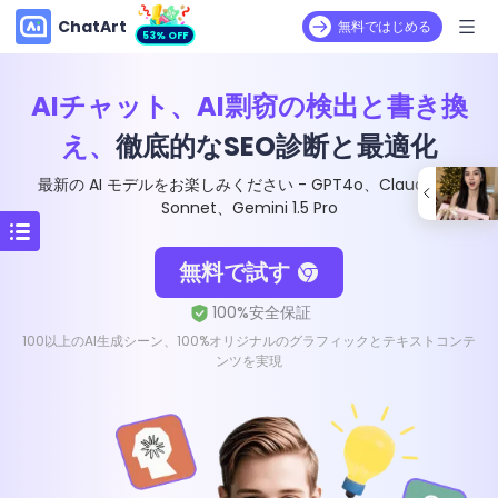
ChatArt
無料ではじめる
53% OFF
AIチャット、AI剽窃の検出と書き換
え、
徹底的なSEO診断と最適化
最新の AI モデルをお楽しみください - GPT4o、Claude 3.5
Sonnet、Gemini 1.5 Pro
無料で試す
100以上のAI生成シーン、100%オリジナルのグラフィックとテキストコンテ
ンツを実現