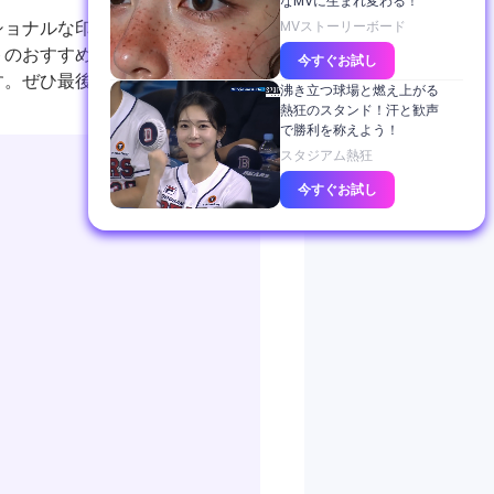
なMVに生まれ変わる！
ショナルな印象を与えることがで
MVストーリーボード
トのおすすめツールを詳しくご紹
今すぐお試し
す。ぜひ最後までチェックしてみ
沸き立つ球場と燃え上がる
熱狂のスタンド！汗と歓声
で勝利を称えよう！
スタジアム熱狂
今すぐお試し