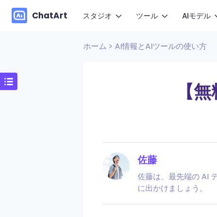
ChatArt
スタジオ
ツール
AIモデル
ホーム
>
AI情報とAIツールの使い方
AI動
マーケティング
探す
動画
動画
小説
See
1枚の
ブログ
画像
画像
【無
AIエージェント
Hap
ガイド
動き
音楽
チャット
キャンバス
Wan
お問い合わせ
文章作成
Kli
製品FAQ
VEO
佐藤
ユーザーレビュー
佐藤は、最先端の AI
に出かけましょう。
ChatArt