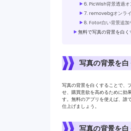
6. PicWish背景透
7. removebgオ
8. Fotor白い背景追
無料で写真の背景を白く
写真の背景を白
写真の背景を白くすることで、
せ、購買意欲を高めるために効果
す。無料のアプリを使えば、誰
仕上げましょう。
写真の背景を白