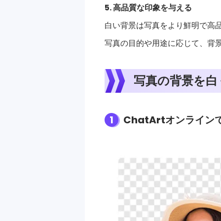
5. 高品質な印象を与える
白い背景は写真をより鮮明で高
写真の目的や用途に応じて、背
写真の背景を白
1
ChatArtオンライ