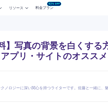
62% OFF
料金プラン
リソース
画モデル
人気記事
マーケティングスタジオ
プロモ動画
画像から動画
テキストから動画
企画からコンテンツ制作まで
SNS向け動画を
dance 2.5
NEW
MiniMax H3
NEW
画像を自然な動画に
文章から短い動画を生成
【無料】AIで小説を自動作成するサイト・アプ
料】写真の背景を白くする
商品広告
pyHorse 1.0
Seedance 2.0
モーションコントロール
面白いLINEグループ名一覧とAI生成ツール
商品の魅力を動画広告に
アプリ・サイトのオススメ
や表情を手軽に再現
 2.6
Vidu Q2 Pro
面白い誕生日メッセージ例文のまとめ
ng 3.0
LoveAI 1.0
Google Nano-Bananaとは？Gemini 2.5 Fla
を徹底解説
 3 Fast
生成AI文章の真偽判定におすすめのAIチェッカ
 テクノロジーに深い関心を持つライターです。佐藤と一緒に、魅
を入手
ゲーム名前生成ツール・名前メーカーおすすめ
詳細を見る