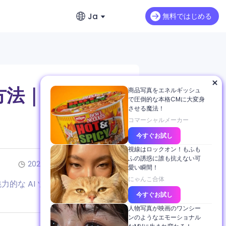
Ja
無料ではじめる
English
動画延長
英語
すばやく作成
Seedance 2.0 Mini
既存動画の続きを自然に生成
リのおすすめ
繁體中文 (台灣)
方法｜
商品写真をエネルギッシュ
Art Motion 5
HOT
で圧倒的な本格CMに大変身
繁体字中国語
させる魔法！
PixVerse 4.5
コマーシャルメーカー
日本語
今すぐお試し
VEO 3
日本語
sh Imageの全貌
視線はロックオン！もふも
ふの誘惑に誰も抗えない可
한국어
2025/11/17
7分で読めます
愛い瞬間！
韓国語
にゃんこ合体
ー
力的な AI ツールの世界を巡る旅
今すぐお試し
人物写真が映画のワンシー
ンのようなエモーショナル