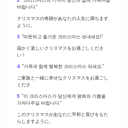
2
"크리스마스의 기적이 당신의 삶에 가득하길
바랍니다."
クリスマスの奇跡があなたの人生に満ちます
ように。
3
"따뜻하고 즐거운 크리스마스 보내세요!"
温かく楽しいクリスマスをお過ごしくださ
い！
4
"가족과 함께 행복한 크리스마스 되세요."
ご家族と一緒に幸せなクリスマスをお過ごし
くださ
5
"이 크리스마스가 당신에게 평화와 기쁨을
가져다주길 바랍니다."
このクリスマスがあなたに平和と喜びをもた
らしますように。