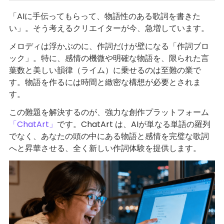
「AIに手伝ってもらって、物語性のある歌詞を書きた
い」。そう考えるクリエイターが今、急増しています。
メロディは浮かぶのに、作詞だけが壁になる「作詞ブロ
ック」。特に、感情の機微や明確な物語を、限られた言
葉数と美しい韻律（ライム）に乗せるのは至難の業で
す。物語を作るには時間と緻密な構想が必要とされま
す。
この難題を解決するのが、強力な創作プラットフォーム
「ChatArt」
です。ChatArt は、AIが単なる単語の羅列
でなく、あなたの頭の中にある物語と感情を完璧な歌詞
へと昇華させる、全く新しい作詞体験を提供します。