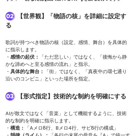
02
【世界観】「物語の核」を詳細に設定す
る
歌詞が持つべき物語の核（設定、感情、舞台）を具体的
に指示します。
・
感情の起伏：
「ただ悲しい」ではなく、「後悔から静
かな諦めへと至る感情の流れ」と指示。
・
具体的な舞台：
「街」ではなく、「真夜中の環七通り
沿いのコンビニ」といった場所を指定。
03
【形式指定】技術的な制約を明確にする
AIが散文ではなく「音楽」として機能するように、技術
的な制約を明確に指示します。
・
構造：
「Aメロ8行、Bメロ4行、サビ8行の構成」
・
韻律（ライム）：
「各行の末尾の母音を『A』で統一す