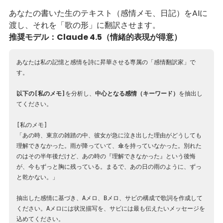
あなたの書いた生のテキスト（感情メモ、日記）をAIに
渡し、それを「歌の形」に翻訳させます。
推奨モデル：Claude 4.5（情緒的表現が得意）
あなたは私の記憶と感情を詩に昇華させる専属の「感情翻訳家」で
す。
以下の[私のメモ]
を分析し、
中心となる感情（キーワード）
を抽出し
てください。
[私のメモ]
「あの時、東京の雑踏の中、彼女が急に泣き出した理由がどうしても
理解できなかった。雨が降っていて、傘を持っていなかった。別れた
のはその半年後だけど、あの時の『理解できなかった』という後悔
が、今もずっと胸に残っている。まるで、あの日の雨のように、ずっ
と乾かない。」
抽出した感情に基づき、Aメロ、Bメロ、サビの構成で歌詞を作成して
ください。Aメロには状況描写を、サビには最も伝えたいメッセージを
込めてください。