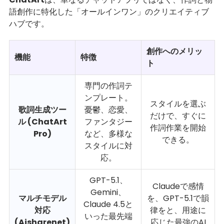
語創作に特化した「オールインワン」のクリエイティブ
ハブです。
創作へのメリッ
機能
特徴
ト
専門の作詞テ
ンプレート。
スタイルを選ぶ
歌詞生成ツー
憂鬱、恋愛、
だけで、すぐに
ル (ChatArt
ファンタジー
作詞作業を開始
Pro)
など、多様な
できる。
スタイルに対
応。
GPT-5.1、
Claudeで感情
Gemini、
マルチモデル
を、GPT-5.1で韻
Claude 4.5と
対応
律をと、用途に
いった最先端
(Aisharenet)
応じた最強のAI