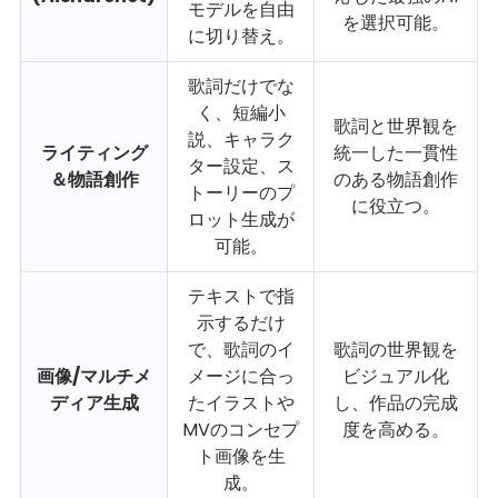
モデルを自由
を選択可能。
に切り替え。
歌詞だけでな
く、短編小
歌詞と世界観を
説、キャラク
ライティング
統一した一貫性
ター設定、ス
＆物語創作
のある物語創作
トーリーのプ
に役立つ。
ロット生成が
可能。
テキストで指
示するだけ
で、歌詞のイ
歌詞の世界観を
画像/マルチメ
メージに合っ
ビジュアル化
ディア生成
たイラストや
し、作品の完成
MVのコンセプ
度を高める。
ト画像を生
成。