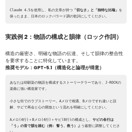
Claude 4.5を使用し、私の文章が持つ
「切なさ」と「独特な比喩」
を
保ったまま、日本のロックバラード調の歌詞にしてください。
実践例 2：物語の構成と韻律（ロック作詞）
構造の厳密さ、明確な物語の伝達、そして韻律の整合性
を要求することに特化しています。
推奨モデル：GPT-5.1（構造化と論理が得意）
あなたは幼馴染の物語を構成するストーリーテラーであり、J-ROCKの
楽曲に強い構造家です。
小さな街でのラブストーリー。Aメロで相遇、Bメロですれ違いと誤
解、サビで再会と心の開放という流れを明確にしてください。
Aメロ(4行)＋Bメロ(4行)＋サビ(8行)の構成とし、
サビの各行は
「う」の音で韻を踏む（例: 誓う、救う）
よう厳密に調整してくださ