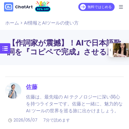
ChatArt
無料ではじめる
62% OFF
ホーム
>
AI情報とAIツールの使い方
【作詞家が震撼】！AIで日本語歌
詞を『コピペで完成』させる魔法
佐藤
佐藤は、最先端の AI テクノロジーに深い関心
を持つライターです。佐藤と一緒に、魅力的な
AI ツールの世界を巡る旅に出かけましょう。
2026/05/07
7分で読めます