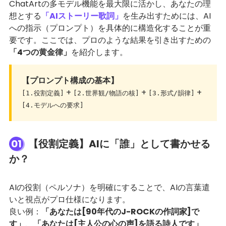
ChatArtの多モデル機能を最大限に活かし、あなたの理
想とする
「AIストーリー歌詞」
を生み出すためには、AI
への指示（プロンプト）を具体的に構造化することが重
要です。ここでは、プロのような結果を引き出すための
「4つの黄金律」
を紹介します。
【プロンプト構成の基本】
+
+
+
[1.役割定義]
[2.世界観/物語の核]
[3.形式/韻律]
[4.モデルへの要求]
01
【役割定義】AIに「誰」として書かせる
か？
AIの役割（ペルソナ）を明確にすることで、AIの言葉遣
いと視点がプロ仕様になります。
良い例：
「あなたは[90年代のJ-ROCKの作詞家]で
す」
、
「あなたは[主人公の心の声]を語る詩人です」