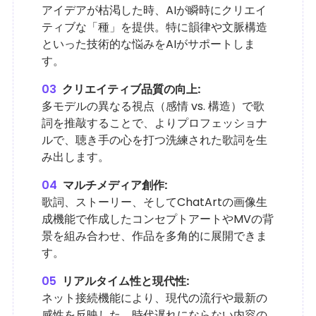
アイデアが枯渇した時、AIが瞬時にクリエイ
ティブな「種」を提供。特に韻律や文脈構造
といった技術的な悩みをAIがサポートしま
す。
03
クリエイティブ品質の向上:
多モデルの異なる視点（感情 vs. 構造）で歌
詞を推敲することで、よりプロフェッショナ
ルで、聴き手の心を打つ洗練された歌詞を生
み出します。
04
マルチメディア創作:
歌詞、ストーリー、そしてChatArtの画像生
成機能で作成したコンセプトアートやMVの背
景を組み合わせ、作品を多角的に展開できま
す。
05
リアルタイム性と現代性:
ネット接続機能により、現代の流行や最新の
感性を反映した、時代遅れにならない内容の