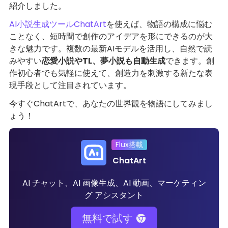
紹介しました。
AI小説生成ツールChatArt
を使えば、物語の構成に悩む
ことなく、短時間で創作のアイデアを形にできるのが大
きな魅力です。複数の最新AIモデルを活用し、自然で読
みやすい
恋愛小説やTL、夢小説も自動生成
できます。創
作初心者でも気軽に使えて、創造力を刺激する新たな表
現手段として注目されています。
今すぐChatArtで、あなたの世界観を物語にしてみまし
ょう！
Flux搭載
ChatArt
AI チャット、AI 画像生成、AI 動画、マーケティン
グ アシスタント
無料で試す