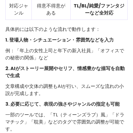
対応ジャ
得意不得意が
TL/BL/純愛/ファンタジ
ンル
ある
ーなど全対応
具体的には以下のような流れで動作します：
1. 登場人物・シチュエーション・雰囲気などを入力
例：「年上の女性上司と年下の新入社員」「オフィスで
の秘密の関係」など
2. AIがストーリー展開やセリフ、情感豊かな描写を自動
で生成
文章構成や文体の調整もAIが行い、スムーズな流れの小
説が完成します。
3. 必要に応じて、表現の強さやジャンルの指定も可能
一部のツールでは、「TL（ティーンズラブ）風」「ドラ
マチック」「耽美」などのタグで雰囲気の調整が可能で
す。