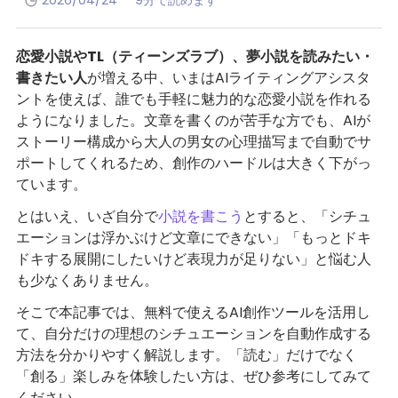
2026/04/24
9分で読めます
恋愛小説やTL（ティーンズラブ）、夢小説を読みたい・
書きたい人
が増える中、いまはAIライティングアシスタ
ントを使えば、誰でも手軽に魅力的な恋愛小説を作れる
ようになりました。文章を書くのが苦手な方でも、AIが
ストーリー構成から大人の男女の心理描写まで自動でサ
ポートしてくれるため、創作のハードルは大きく下がっ
ています。
とはいえ、いざ自分で
小説を書こう
とすると、「シチュ
エーションは浮かぶけど文章にできない」「もっとドキ
ドキする展開にしたいけど表現力が足りない」と悩む人
も少なくありません。
そこで本記事では、無料で使えるAI創作ツールを活用し
て、自分だけの理想のシチュエーションを自動作成する
方法を分かりやすく解説します。「読む」だけでなく
「創る」楽しみを体験したい方は、ぜひ参考にしてみて
ください。