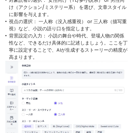
対象読者の選択： 女性向け（TL/夢小説系） or 男性向
け（アクション/ミステリー系） を選び、文章スタイル
に影響を与えます。
視点の選択： 一人称（没入感重視） or 三人称（描写重
視）など、小説の語り口を指定します。
背景設定の入力： 小説の舞台や時代、登場人物の関係
性など、できるだけ具体的に記述しましょう。ここを丁
寧に設定することで、AIが生成するストーリーの精度が
高まります。