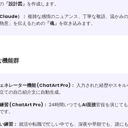
の
「設計図」
を作成します。
laude）：
複雑な感情のニュアンス、丁寧な敬語、温かみの
熱意」を伝えるための
「魂」
を吹き込みます。
力な機能群
レーター機能 (ChatArt Pro)：
入力された経歴やスキル
立ての自己紹介文に自動生成。
(ChatArt Pro)：
24時間いつでも
AI面接
官役を演じても
です。
い練習：
就活や転職で忙しい中でも、深夜や早朝でも、誰に