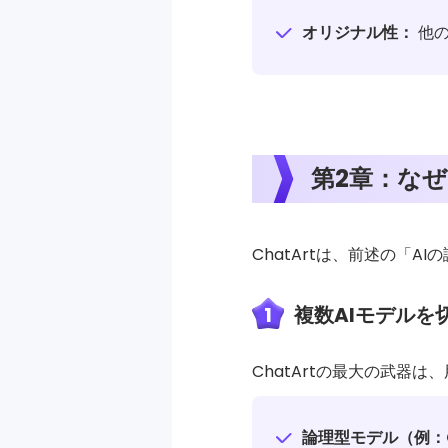
オリジナル性：
他の
第2章：なぜ
ChatArtは、前述の「
1
複数AIモデルを
ChatArtの最大の武器
論理型モデル（例：G