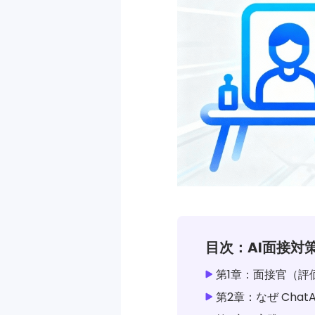
目次：AI面接対
第1章：面接官（評
第2章：なぜ Cha