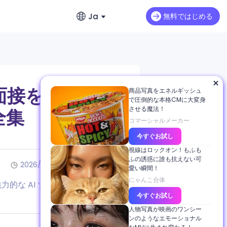
Ja
無料ではじめる
English
動画延長
英語
すばやく作成
Seedance 2.0 Mini
既存動画の続きを自然に生成
リのおすすめ
繁體中文 (台灣)
面接を
商品写真をエネルギッシュ
Art Motion 5
HOT
で圧倒的な本格CMに大変身
繁体字中国語
させる魔法！
全集
PixVerse 4.5
コマーシャルメーカー
日本語
今すぐお試し
VEO 3
日本語
sh Imageの全貌
視線はロックオン！もふも
ふの誘惑に誰も抗えない可
한국어
2026/05/07
6分で読めます
愛い瞬間！
韓国語
にゃんこ合体
ー
力的な AI ツールの世界を巡る旅
今すぐお試し
人物写真が映画のワンシー
ンのようなエモーショナル