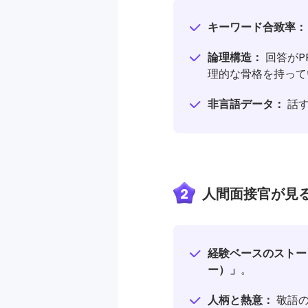
キーワード合致率：
論理構造：
回答がP
理的な骨格を持って
非言語データ：
話す
2
人間面接官が見
経験ベースのストー
ー）」
。
人柄と熱意：
敬語の