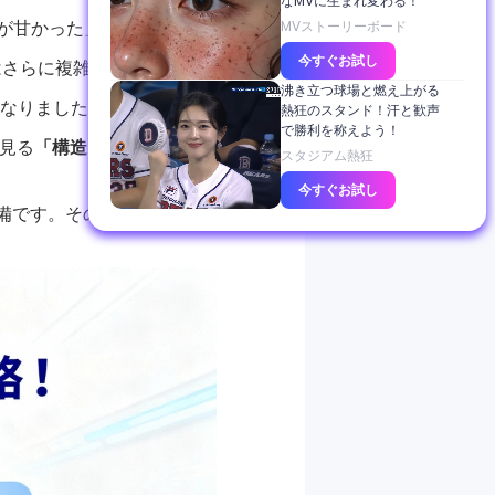
なMVに生まれ変わる！
が甘かった」。
MVストーリーボード
今すぐお試し
はさらに複雑化しています。
沸き立つ球場と燃え上がる
になりました。
熱狂のスタンド！汗と歓声
で勝利を称えよう！
見る
「構造的論理性」や、
スタジアム熱狂
今すぐお試し
備です。その答えこそが、