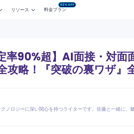
62% OFF
料金プラン
リソース
画モデル
人気記事
マーケティングスタジオ
プロモ動画
画像から動画
テキストから動画
企画からコンテンツ制作まで
SNS向け動画を
dance 2.5
NEW
MiniMax H3
NEW
画像を自然な動画に
文章から短い動画を生成
【無料】AIで小説を自動作成するサイト・アプ
定率90%超】AI面接・対面
商品広告
pyHorse 1.0
Seedance 2.0
モーションコントロール
面白いLINEグループ名一覧とAI生成ツール
商品の魅力を動画広告に
全攻略！『突破の裏ワザ』
や表情を手軽に再現
 2.6
Vidu Q2 Pro
面白い誕生日メッセージ例文のまとめ
ng 3.0
LoveAI 1.0
Google Nano-Bananaとは？Gemini 2.5 Fla
を徹底解説
 3 Fast
生成AI文章の真偽判定におすすめのAIチェッカ
 テクノロジーに深い関心を持つライターです。佐藤と一緒に、魅
を入手
ゲーム名前生成ツール・名前メーカーおすすめ
詳細を見る