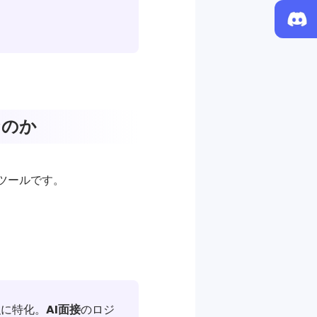
なのか
のツールです。
強に特化。
AI面接
のロジ