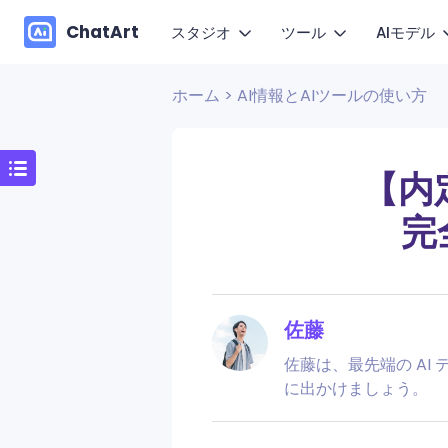
ChatArt
スタジオ
ツール
AIモデル
ホーム
>
AI情報とAIツールの使い方
AI動
マーケティング
探す
動画
動画
小説
See
1枚の
ブログ
画像
画像
【内
AIエージェント
Hap
ガイド
完
動き
音楽
チャット
キャンバス
Wan
お問い合わせ
文章作成
Kli
製品FAQ
VEO
佐藤
ユーザーレビュー
佐藤は、最先端の AI
に出かけましょう。
ChatArt