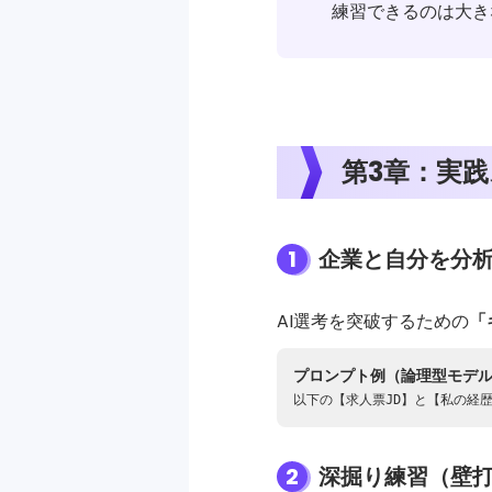
練習できるのは大き
第3章：実践
1
企業と自分を分
AI選考を突破するための
「
プロンプト例（論理型モデ
以下の【求人票JD】と【私の経
2
深掘り練習（壁