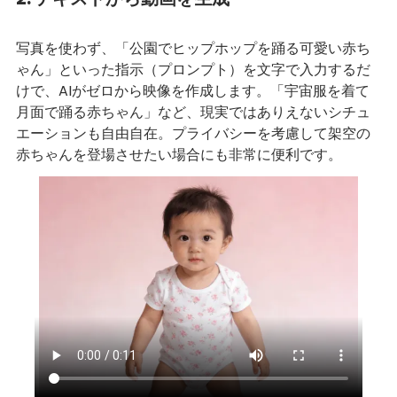
写真を使わず、「公園でヒップホップを踊る可愛い赤ち
ゃん」といった指示（プロンプト）を文字で入力するだ
けで、AIがゼロから映像を作成します。「宇宙服を着て
月面で踊る赤ちゃん」など、現実ではありえないシチュ
エーションも自由自在。プライバシーを考慮して架空の
赤ちゃんを登場させたい場合にも非常に便利です。