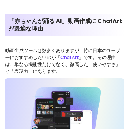
「赤ちゃんが踊る AI」動画作成に ChatArt
が最適な理由
動画生成ツールは数多くありますが、特に日本のユーザ
ーにおすすめしたいのが「
ChatArt
」です。その理由
は、単なる機能性だけでなく、徹底した「使いやすさ」
と「表現力」にあります。