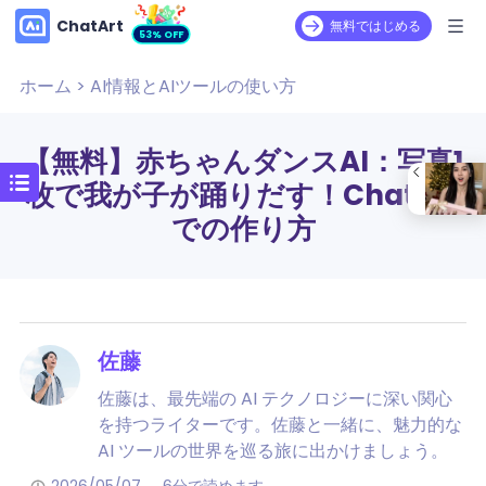
ChatArt
無料ではじめる
53% OFF
ホーム
>
AI情報とAIツールの使い方
【無料】赤ちゃんダンスAI：写真1
枚で我が子が踊りだす！ChatArt
での作り方
佐藤
佐藤は、最先端の AI テクノロジーに深い関心
を持つライターです。佐藤と一緒に、魅力的な
AI ツールの世界を巡る旅に出かけましょう。