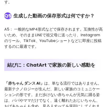
す。
Q5
生成した動画の保存形式は何ですか？
A5： 一般的なMP4形式などで保存されます。互換性が高
いため、そのままLINEで祖父母に送ったり、Instagram
のリール、TikTok、YouTubeショートなどに即座に投稿
するのに最適です。
結びに：ChatArt で家族の新しい感動を
「赤ちゃん ダンス AI」
は、単なる流行ではありません。
最新テクノロジーが生んだ、新しい家族のコミュニケー
ションの形です。まだ歩けない赤ちゃんが元気に踊る姿
は、パパやママだけでなく、遠く離れたおじいちゃん、
おばあちゃんも含め、見る人すべてを笑顔にしてくれま