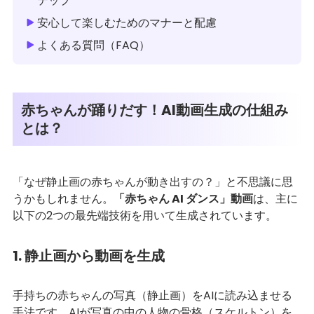
テップ
安心して楽しむためのマナーと配慮
よくある質問（FAQ）
赤ちゃんが踊りだす！AI動画生成の仕組み
とは？
「なぜ静止画の赤ちゃんが動き出すの？」と不思議に思
うかもしれません。
「赤ちゃん AI ダンス」動画
は、主に
以下の2つの最先端技術を用いて生成されています。
1. 静止画から動画を生成
手持ちの赤ちゃんの写真（静止画）をAIに読み込ませる
手法です。AIが写真の中の人物の骨格（スケルトン）を