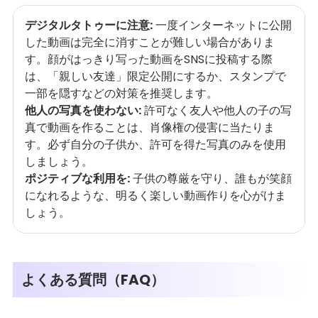
デジタルタトゥーに注意:
一度インターネットに公開
した動画は完全に消すことが難しい場合がありま
す。顔がはっきり写った動画をSNSに投稿する際
は、「親しい友達」限定公開にするか、スタンプで
一部を隠すなどの対策を推奨します。
他人の写真を使わない:
許可なく友人や他人の子の写
真で動画を作ることは、肖像権の侵害に当たりま
す。必ず自分の子供か、許可を得た写真のみを使用
しましょう。
ポジティブな利用を:
子供の尊厳を守り、誰もが笑顔
になれるような、明るく楽しい動画作りを心がけま
しょう。
よくある質問（FAQ）