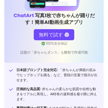
ChatArt
写真1枚で赤ちゃんが踊りだ
す！簡単AI動画生成アプリ
無料で試す
話題の「赤ちゃんダンス」も数秒で作成可能
日本語プロンプト完全対応:
「赤ちゃんが満面の笑み
でヒップホップを踊る」など、普段の言葉で指示が出
せます。
圧倒的な高品質:
赤ちゃんの柔らかな肌質や自然な動
きをリアルに再現し、AI特有の違和感を最小限に抑え
ます。