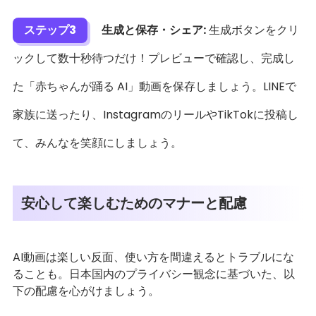
ステップ3
生成と保存・シェア:
生成ボタンをクリ
ックして数十秒待つだけ！プレビューで確認し、完成し
た「赤ちゃんが踊る AI」動画を保存しましょう。LINEで
家族に送ったり、InstagramのリールやTikTokに投稿し
て、みんなを笑顔にしましょう。
安心して楽しむためのマナーと配慮
AI動画は楽しい反面、使い方を間違えるとトラブルにな
ることも。日本国内のプライバシー観念に基づいた、以
下の配慮を心がけましょう。