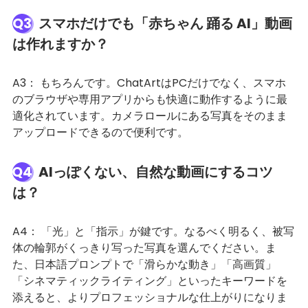
Q3
スマホだけでも「赤ちゃん 踊る AI」動画
は作れますか？
A3： もちろんです。ChatArtはPCだけでなく、スマホ
のブラウザや専用アプリからも快適に動作するように最
適化されています。カメラロールにある写真をそのまま
アップロードできるので便利です。
Q4
AIっぽくない、自然な動画にするコツ
は？
A4： 「光」と「指示」が鍵です。なるべく明るく、被写
体の輪郭がくっきり写った写真を選んでください。ま
た、日本語プロンプトで「滑らかな動き」「高画質」
「シネマティックライティング」といったキーワードを
添えると、よりプロフェッショナルな仕上がりになりま