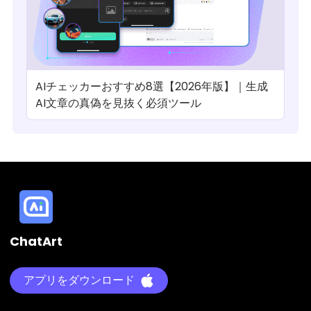
AIチェッカーおすすめ8選【2026年版】｜生成
AI文章の真偽を見抜く必須ツール
ChatArt
アプリをダウンロード