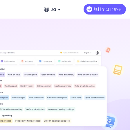
Ja
無料ではじめる
English
動画延長
英語
すばやく作成
Seedance 2.0 Mini
既存動画の続きを自然に生成
リのおすすめ
繁體中文 (台灣)
Art Motion 5
HOT
繁体字中国語
PixVerse 4.5
日本語
VEO 3
日本語
sh Imageの全貌
한국어
韓国語
ー