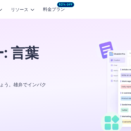
62% OFF
料金プラン
リソース
画モデル
人気記事
マーケティングスタジオ
プロモ動画
画像から動画
テキストから動画
企画からコンテンツ制作まで
SNS向け動画を
dance 2.5
NEW
MiniMax H3
NEW
画像を自然な動画に
文章から短い動画を生成
: 言葉
【無料】AIで小説を自動作成するサイト・アプ
商品広告
pyHorse 1.0
Seedance 2.0
モーションコントロール
面白いLINEグループ名一覧とAI生成ツール
商品の魅力を動画広告に
や表情を手軽に再現
 2.6
Vidu Q2 Pro
面白い誕生日メッセージ例文のまとめ
ng 3.0
LoveAI 1.0
ょう。雄弁でインパク
Google Nano-Bananaとは？Gemini 2.5 Fla
を徹底解説
 3 Fast
生成AI文章の真偽判定におすすめのAIチェッカ
を入手
ゲーム名前生成ツール・名前メーカーおすすめ
詳細を見る