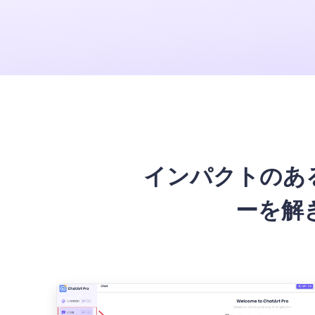
アプリ & デスク
インパクトのある
ーを解