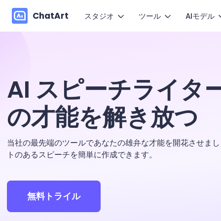
ChatArt
スタジオ
ツール
AIモデル
AI動
マーケティング
探す
動画
動画
小説
See
1枚の
AI スピーチライター
ブログ
画像
画像
AIエージェント
Hap
ガイド
の才能を解き放つ
動き
音楽
チャット
キャンバス
Wan
お問い合わせ
文章作成
Kli
当社の最先端のツールであなたの雄弁な才能を開花させまし
製品FAQ
トのあるスピーチを簡単に作成できます。
VEO
ユーザーレビュー
ChatArt
無料トライル