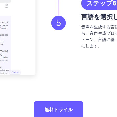
ステップ5
言語を選択
5
音声を生成する言
ら、音声生成プロセ
トーン、言語に基
にします。
無料トライル