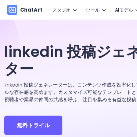
ChatArt
スタジオ
ツール
AIモデル
AI動
マーケティング
探す
動画
動画
小説
See
1枚の
linkedin 投稿ジ
ブログ
画像
画像
AIエージェント
Hap
ター
ガイド
動き
音楽
チャット
キャンバス
Wan
お問い合わせ
文章作成
Kli
linkedin 投稿ジェネレーターは、コンテンツ作成を効率
製品FAQ
ルな存在感を高めます。カスタマイズ可能なテンプレートと
VEO
視聴者や業界の仲間の共感を呼ぶ、注目を集める有益な投稿
ユーザーレビュー
ChatArt
無料トライル