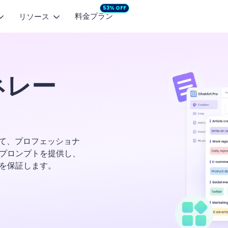
53% OFF
料金プラン
リソース
画モデル
人気記事
マーケティングスタジオ
プロモ動画
画像から動画
テキストから動画
企画からコンテンツ制作まで
SNS向け動画を
dance 2.5
NEW
MiniMax H3
NEW
画像を自然な動画に
文章から短い動画を生成
ェネレー
【無料】AIで小説を自動作成するサイト・アプ
商品広告
pyHorse 1.0
Seedance 2.0
モーションコントロール
面白いLINEグループ名一覧とAI生成ツール
商品の魅力を動画広告に
や表情を手軽に再現
 2.6
Vidu Q2 Pro
面白い誕生日メッセージ例文のまとめ
ng 3.0
LoveAI 1.0
化して、プロフェッショナ
Google Nano-Bananaとは？Gemini 2.5 Fla
プロンプトを提供し、
を徹底解説
 3 Fast
を保証します。
生成AI文章の真偽判定におすすめのAIチェッカ
を入手
ゲーム名前生成ツール・名前メーカーおすすめ
詳細を見る