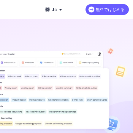
Ja
無料ではじめる
English
動画延長
英語
すばやく作成
Seedance 2.0 Mini
既存動画の続きを自然に生成
リのおすすめ
繁體中文 (台灣)
Art Motion 5
HOT
繁体字中国語
PixVerse 4.5
日本語
VEO 3
日本語
sh Imageの全貌
한국어
韓国語
ー