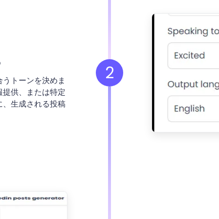
る
2
合うトーンを決めま
報提供、または特定
に、生成される投稿