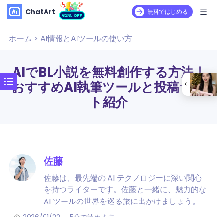
ChatArt
無料ではじめる
62% OFF
ホーム
>
AI情報とAIツールの使い方
AIでBL小説を無料創作する方法｜
おすすめAI執筆ツールと投稿サイ
ト紹介
佐藤
佐藤は、最先端の AI テクノロジーに深い関心
を持つライターです。佐藤と一緒に、魅力的な
AI ツールの世界を巡る旅に出かけましょう。