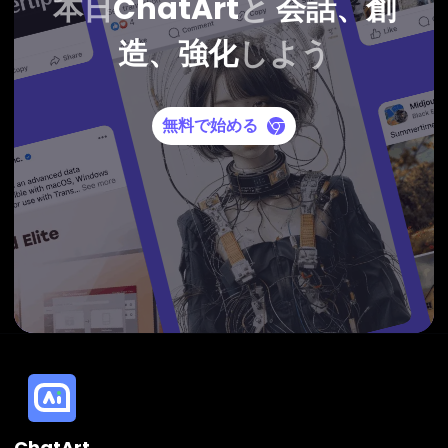
本日
ChatArt
と
会話、創
造、強化
しよう
無料で始める
ChatArt