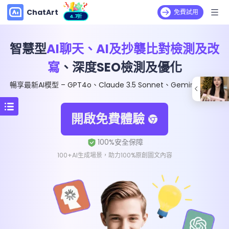
ChatArt
免費試用
4.7折
智慧型
AI聊天、AI及抄襲比對檢測及改
寫
、深度SEO檢測及優化
暢享最新AI模型 – GPT4o、Claude 3.5 Sonnet、Gemini 1.5 Pro
開啟免費體驗
100+AI生成場景，助力100%原創圖文內容