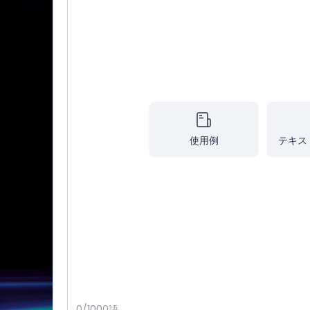
アプリ & デスク
使用例
テキス
0
/1000語