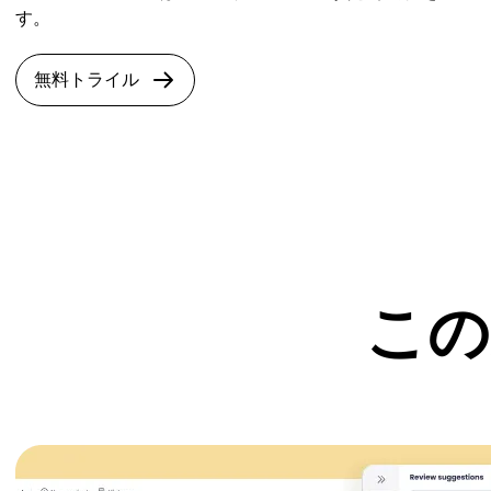
す。
無料トライル
この