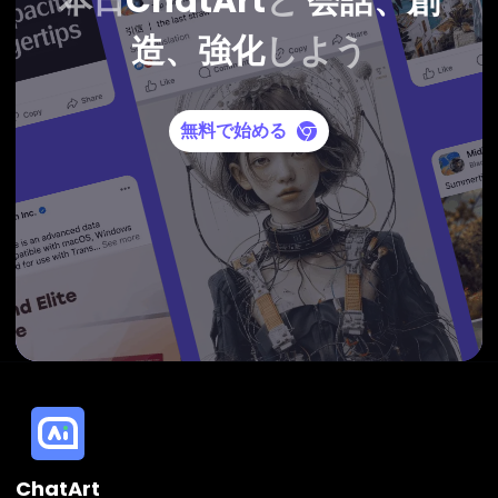
本日
ChatArt
と
会話、創
造、強化
しよう
無料で始める
ChatArt