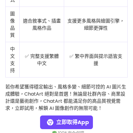
圖
像
適合敘事式、插畫
支援更多風格與繪圖引擎，
品
風格作品
細節更彈性
質
中
文
✅ 完整支援繁體
✅ 繁中界面與提示語皆支
支
中文
援
持
若你希望獲得穩定輸出、風格多變、細節可控的 AI 圖片生
成體驗，ChatArt 絕對是首選！無論是社群內容、商業設
計還是藝術創作，ChatArt 都能滿足你的高品質視覺需
求，立即試用，解鎖 AI 圖像創作的無限可能！
立即取得App