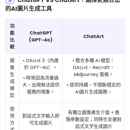
的AI圖片生成工具
功
能
ChatGPT
ChatArt
比
(GPT-4o)
較
圖
• DALL•E 3（內建
• 整合多種 AI 模型：
像
於 GPT-4o）。
DALL•E、Recraft、
生
Midjourney 風格。
• 時常因為流量過
成
大，出現無法提供
• 提供持續、不間斷穩定的
模
服務的現象。
AI圖片生成服務。
型
使
有獨立圖像產生介面 + 進
用
對話式文字輸入即
階參數設定；同時也支援對
方
可生成圖片
話式文字生成圖片
式