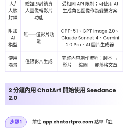
人/
驗證即封鎖真
受相同 API 限制；可使用 AI
人臉
人圖像轉影片
生成角色圖像作為變通方案
封鎖
功能
附加
GPT-5.1、GPT Image 2.0、
無——僅影片功
AI
Claude Sonnet 4、Gemini
能
模型
2.0 Pro、AI 圖片生成器
使用
完整內容創作流程：腳本 →
僅限影片生成
場景
影片 → 縮圖 → 部落格文章
2 分鐘內用 ChatArt 開始使用 Seedance
2.0
步驟 1
前往
app.chatartpro.com
點擊「註