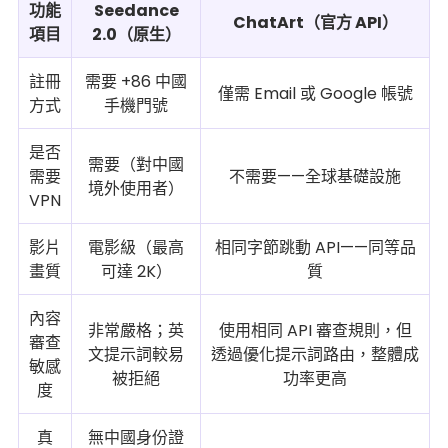
功能
Seedance
ChatArt（官方 API）
項目
2.0（原生）
註冊
需要 +86 中國
僅需 Email 或 Google 帳號
方式
手機門號
是否
需要（對中國
需要
不需要——全球基礎設施
境外使用者）
VPN
影片
電影級（最高
相同字節跳動 API——同等品
畫質
可達 2K）
質
內容
非常嚴格；英
使用相同 API 審查規則，但
審查
文提示詞較易
透過優化提示詞路由，整體成
敏感
被拒絕
功率更高
度
真
無中國身份證