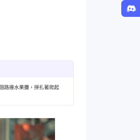
個路邊水果攤，掙扎著爬起