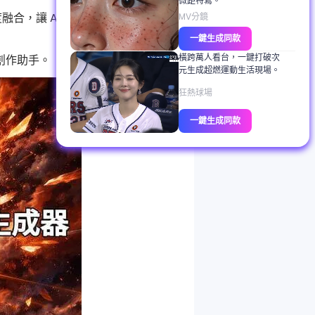
微距特寫。
度融合，讓 AI 影片創作正式進入導
MV分鏡
一鍵生成同款
橫跨萬人看台，一鍵打破次
像創作助手。
元生成超燃運動生活現場。
狂熱球場
一鍵生成同款