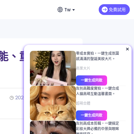
Tw
免費試用
English
影片延長
英文
音
Max H3
NEW
Seedance 2.0 Mini
延續影片情節與動作
費無限生成故事
繁體中文 (台灣)
功能、重
零成本實拍，一鍵生成氛圍
dance 2.0
Art Motion 5
HOT
感滿滿的聖誕美妝大片。
繁體中文
生器推薦
 Q2 Pro
PixVerse 4.5
商業大片
日本語
提示詞完整教學
一鍵生成同款
AI 1.0
VEO 3
日文
教學
告別高難度實拍，一鍵合成
人貓高萌互動溫馨畫面。
한국어
2026/02/25
3分鐘閱讀
白照片上色
超萌合體
韓文
背景、服裝與表情
一鍵生成同款
告別高成本剪輯，一鍵搞定
彩妝大牌必備的中景與眼眸