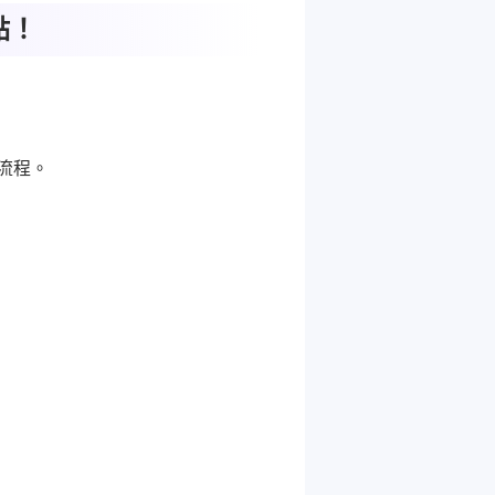
點！
作流程。