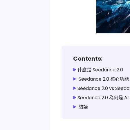
Contents:
什麼是 Seedance 2.0
Seedance 2.0 核心
Seedance 2.0 vs See
Seedance 2.0 為何
結語