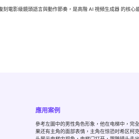
影片，複刻電影級鏡頭語言與動作節奏，是高階 AI 視頻生成器 的核心
應用案例
參考左圖中的男性角色形象，他在电梯中，完全
果还有主角的面部表情，主角在惊恐时希区柯
头展示电梯内视角，电梯门打开，跟随镜头走