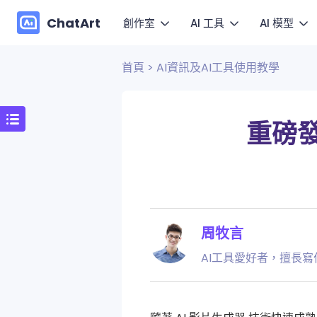
ChatArt
創作室
AI 工具
AI 模型
首頁
>
AI資訊及AI工具使用教學
行銷
圖
影片
影片
小說
讓圖片
圖片
圖片
重磅發
Agent
動
快速套
音樂
對話
Canvas
更多寫作
周牧言
AI工具愛好者，擅長寫