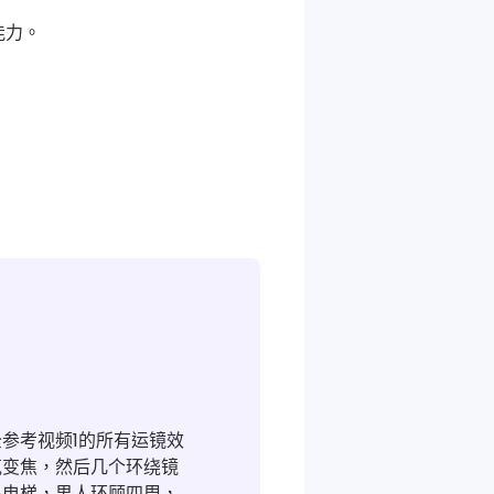
能力。
参考视频1的所有运镜效
克变焦，然后几个环绕镜
出电梯，男人环顾四周，