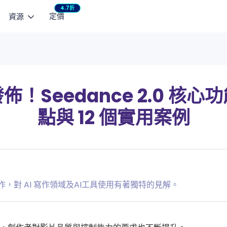
4.7折
定價
資源
AI 影片模型
瀏覽
熱門教學
行銷工作室
宣傳影片
生影片
文生影片
整合企劃與內容製作
快速產出社群短影
Seedance 2.5
NEW
Mini
瞬間動起來
用文字生成短影片
部落格
AI 小說產生器：免
佈！Seedance 2.0 核心
產品廣告
HappyHorse 1.0
See
作控制
指南
3 款 AI 親吻影片產
將商品亮點化為影片廣告
點與 12 個實用案例
用指定動作
Wan 2.6
Vidu
聯絡支援
Seedance 2.0 
Kling 3.0
Love
產品 FAQ
AI 貓咪跳舞影片製作
VEO 3 Fast
使用者評價
一鍵修復老照片與黑
作，對 AI 寫作領域及AI工具使用有著獨特的見解。
AI 修圖全攻略：換
取得 ChatArt
檢視更多