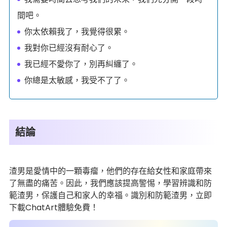
間吧。
你太依賴我了，我覺得很累。
我對你已經沒有耐心了。
我已經不愛你了，別再糾纏了。
你總是太敏感，我受不了了。
結論
渣男是愛情中的一顆毒瘤，他們的存在給女性和家庭帶來
了無盡的痛苦。因此，我們應該提高警惕，學習辨識和防
範渣男，保護自己和家人的幸福。識別和防範渣男，立即
下載ChatArt體驗免費！