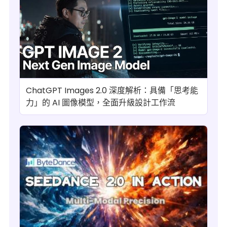
ChatGPT Images 2.0 深度解析：具備「思考能
力」的 AI 圖像模型，全面升級設計工作流