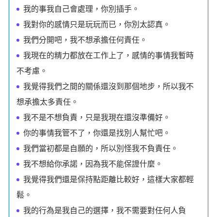
我的事我自己會處理，你別插手。
我對你的感情只是玩玩而已，你別太認真。
我們分開吧，我不想承擔任何責任。
我現在的精力都放在工作上了，感情的事情我暫時
不考慮。
我覺得我們之間的關係還沒到那個地步，所以我不
想承擔太多責任。
我不是不想負責，只是我現在還沒準備好。
你的事情我管不了，你還是找別人幫忙吧。
我們當初都是自願的，所以別怪我不負責任。
我不想給你承諾，因為我不能保證什麼。
我覺得我們還是保持點距離比較好，這樣大家都輕
鬆。
我的行為是我自己的選擇，我不需要對任何人負