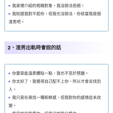
我家裡介紹的相親對象，我沒辦法拒絕。
我知道我對不起你，但我也沒辦法，你就當我是個
渣男吧。
2、渣男出軌時會說的話
你要是能溫柔體貼一點，我也不至於劈腿。
你太好了，我覺得自己配不上你，所以才會去找別
人。
我只是在尋找一種新鮮感，但我對你的感情從未改
變。