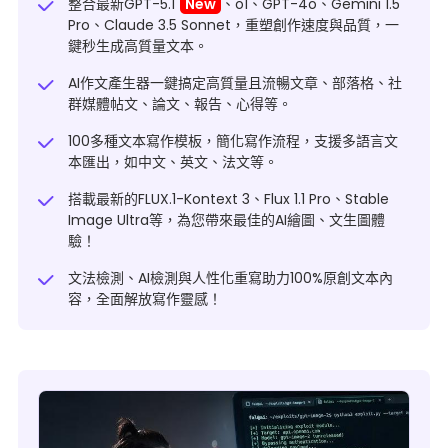
整合最新GPT-5.1
New
、o1、GPT-4o、Gemini 1.5
Pro、Claude 3.5 Sonnet，重塑創作速度與品質，一
鍵秒生成高質量文本。
AI作文產生器一鍵搞定高質量且流暢文章、部落格、社
群媒體帖文、
論文
、報告、心得等。
100多種文本寫作模板，簡化寫作流程，支援多語言文
本匯出，如中文、英文、法文等。
搭載最新的FLUX.1-Kontext 3、Flux 1.1 Pro、Stable
Image Ultra等，為您帶來最佳的AI繪圖、文生圖體
驗！
文法檢測、
AI檢測與人性化重寫
助力100%原創文本內
容，全面解放寫作靈感！