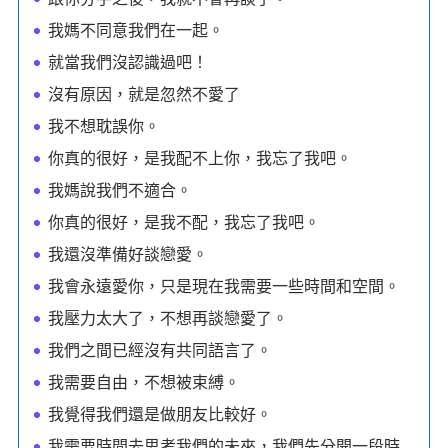
我媽不同意我們在一起。
就當我們沒認識過吧！
沒有原因，就是忽然不愛了
我不想耽誤你。
你真的很好，是我配不上你，我忘了我吧。
我媽說我們不適合。
你真的很好，是我不配，我忘了我吧。
我還沒準備好談戀愛。
我會永遠愛你，只是現在我需要一些時間和空間。
我壓力太大了，不想再談戀愛了。
我們之間已經沒有共同語言了。
我需要自由，不想被束縛。
我覺得我們還是做朋友比較好。
我需要時間去思考我們的未來，我們先分開一段時