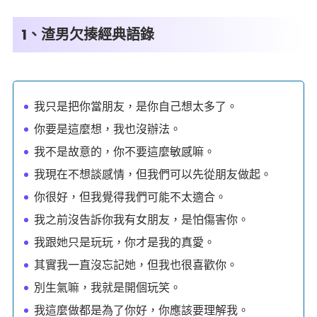
1、渣男欠揍經典語錄
我只是把你當朋友，是你自己想太多了。
你要是這麼想，我也沒辦法。
我不是故意的，你不要這麼敏感嘛。
我現在不想談感情，但我們可以先從朋友做起。
你很好，但我覺得我們可能不太適合。
我之前沒告訴你我有女朋友，是怕傷害你。
我跟她只是玩玩，你才是我的真愛。
其實我一直沒忘記她，但我也很喜歡你。
別生氣嘛，我就是開個玩笑。
我這麼做都是為了你好，你應該要理解我。