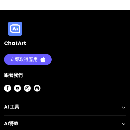
ChatArt
立即取得應用
跟著我們
AI 工具
AI特效