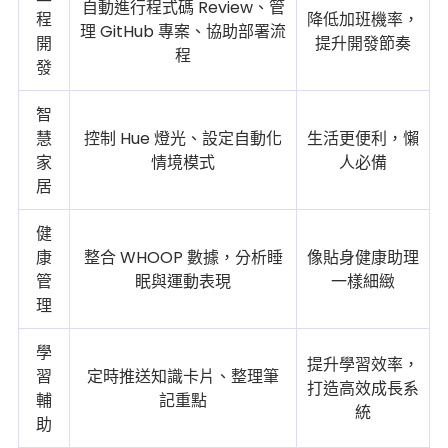
自動進行程式碼 Review、管
程
降低加班機率，
理 GitHub 專案、協助部署流
開
提升開發節奏
程
發
智
慧
控制 Hue 燈光、設定自動化
生活更便利，懶
家
情境模式
人必備
居
健
康
整合 WHOOP 數據，分析睡
像貼身健康助理
管
眠與運動表現
一樣細緻
理
學
提升學習效率，
習
定時推送知識卡片、整理筆
打造高效成長系
輔
記重點
統
助