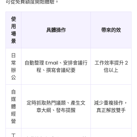
可從免費額度開始體驗。
使
用
具體操作
帶來的效
場
景
日
常
自動整理 Email、安排會議行
工作效率提升 2
辦
程、撰寫會議紀要
倍以上
公
自
媒
定時抓取熱門議題、產生文
減少重複操作，
體
章大綱、發布提醒
真正解放雙手
經
營
工