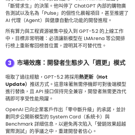
「斷臂求生」的決策。他叫停了 ChatGPT 內部的購物廣
告測試以及名為「Pulse」的個性化晨報項目，甚至推遲了
AI 代理（Agent）與健康自動化功能的開發進程。
所有算力與工程資源被集中投入到 GPT-5.2 的上線工作
中，目標非常明確：必須讓新模型在 LMArena 等公開排
行榜上重新奪回榜首位置，證明其不可替代性。
3
市場效應：開發者生態步入「週更」模式
吸取了過往經驗，GPT-5.2 將採用
熱更新（Hot
Update）
推送方式。這意味著無需停機即可對後端模型
進行替換，且 API 接口保持完全兼容，開發者無需更改代
碼即可享受性能飛躍。
OpenAI 已向企業客戶作出「零中斷升級」的承諾，並計
劃同步公開新模型的 System Card（系統卡）與
Benchmark 詳細信息，以避免再次陷入「營銷效果超越
實際測試」的爭議之中，重建開發者信心。