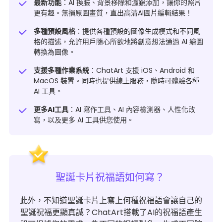
最新功能
：AI 換臉、
背景移除
和濾鏡添加，讓你的照片
更有趣。無損原圖畫質，直出高清AI圖片編輯結果！
多種預設風格
：提供各種預設的圖像生成模式和不同風
格的描述，允許用戶隨心所欲地將創意想法通過 AI 繪圖
轉換為圖像。
支援多種作業系統
：ChatArt 支援 iOS、Android 和
MacOS 裝置。同時也提供線上服務，隨時可體驗各種
AI 工具。
更多AI工具
：AI 寫作工具、AI 內容檢測器、人性化改
寫，以及更多 AI 工具供您使用。
聖誕卡片祝福語如何寫？
此外，不知道聖誕卡片上寫上何種祝福語會讓自己的
聖誕祝福更顯真誠？ChatArt搭載了AI的祝福語產生