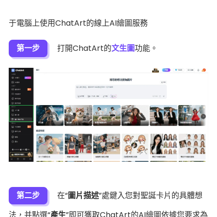
于電腦上使用ChatArt的線上AI繪圖服務
第一步
打開ChatArt的
文生圖
功能。
第二步
在“
圖片描述
”處鍵入您對聖誕卡片的具體想
法，并點選“
產生
”即可獲取ChatArt的AI繪圖依據您要求為