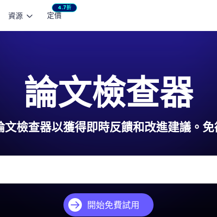
4.7折
定價
資源
AI 影片模型
瀏覽
熱門教學
行銷工作室
宣傳影片
生影片
文生影片
整合企劃與內容製作
快速產出社群短影
Seedance 2.5
NEW
Mini
瞬間動起來
用文字生成短影片
論文檢查器
部落格
AI 小說產生器：免
產品廣告
HappyHorse 1.0
See
作控制
指南
3 款 AI 親吻影片產
將商品亮點化為影片廣告
用指定動作
Wan 2.6
Vidu
聯絡支援
Seedance 2.0 
t的論文檢查器以獲得即時反饋和改進建議。
Kling 3.0
Love
產品 FAQ
AI 貓咪跳舞影片製作
VEO 3 Fast
使用者評價
一鍵修復老照片與黑
AI 修圖全攻略：換
取得 ChatArt
檢視更多
開始免費試用