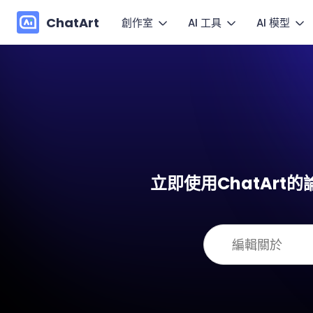
ChatArt
創作室
AI 工具
AI 模型
行銷
圖
影片
影片
小說
讓圖片
圖片
圖片
Agent
動
快速套
音樂
對話
Canvas
立即使用ChatAr
更多寫作