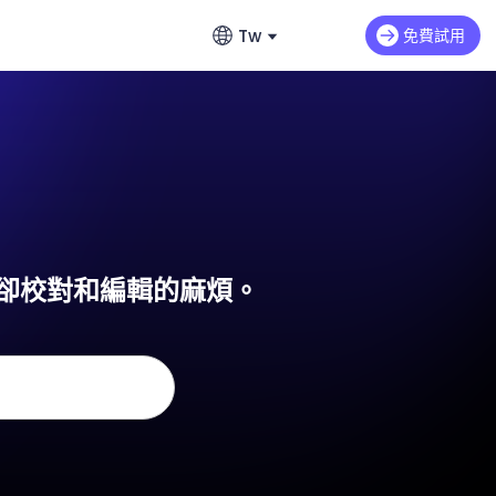
Tw
免費試用
English
影片延長
英文
音
Max H3
NEW
Seedance 2.0 Mini
延續影片情節與動作
費無限生成故事
繁體中文 (台灣)
dance 2.0
Art Motion 5
HOT
繁體中文
生器推薦
 Q2 Pro
PixVerse 4.5
日本語
提示詞完整教學
免卻校對和編輯的麻煩。
AI 1.0
VEO 3
日文
教學
한국어
白照片上色
韓文
背景、服裝與表情