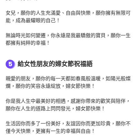
女兒，願你的人生充滿愛、自由與快樂，願你擁有無限可
能，成為最耀眼的自己！
無論時光如何變遷，你永遠是我最驕傲的寶貝，願你一生
都擁有純粹的幸福！
5
給女性朋友的婦女節祝福語
親愛的朋友，願你的每一天都如春風般溫暖，如陽光般燦
爛，願你的笑容永遠綻放，婦女節快樂！
你是我人生中最美好的相遇，感謝你帶來的歡笑與陪伴，
願你在人生的道路上閃閃發光，婦女節快樂！
生活因你而多了一份美好，友誼因你而更加珍貴，願你不
僅今天快樂，更擁有一生的幸福與自由！