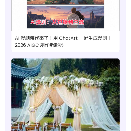
AI 漫劇時代來了！用 ChatArt 一鍵生成漫劇｜
2026 AIGC 創作新趨勢