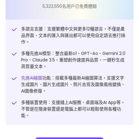
5,323,556名用戶已免費體驗
多語言支援：支援繁體中文與更多12種語言，不僅是產
品界面，文本的匯入與匯出都可以使用自定語言進行操
作。
多種先進AI模型：整合最新o1、GPT-4o、Gemini 2.0
Pro、Claude 3.5，重塑創作速度與品質，一鍵秒生成
高質量文本。
先進AI繪圖
功能：搭載多種最新AI繪圖算法，支援文字
生成圖片、圖片生成圖片、照片去背及圖像風格變換、
AI圖像修復。
多種裝置使用：支援綫上AI服務、桌面端及AI App等，
不管是在隨身裝置還是電腦上都可以輕鬆使用各種功
能。