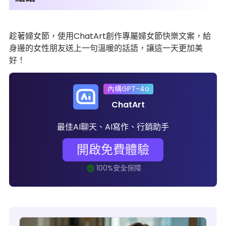
趁著婦女節，使用ChatArt創作專屬婦女節快樂文案，給
身邊的女性朋友送上一句溫暖的話語，讓這一天更加美
好！
內構GPT-4o
ChatArt
最佳AI聊天、AI寫作、行銷助手
開啟免費體驗