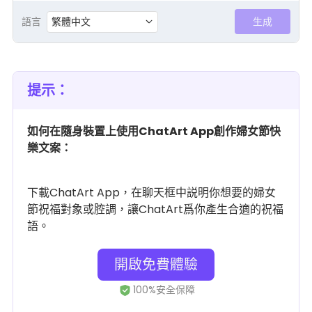
語言
繁體中文
生成
提示：
如何在隨身裝置上使用ChatArt App創作婦女節快
樂文案：
下載ChatArt App，在聊天框中説明你想要的婦女
節祝福對象或腔調，讓ChatArt爲你產生合適的祝福
語。
開啟免費體驗