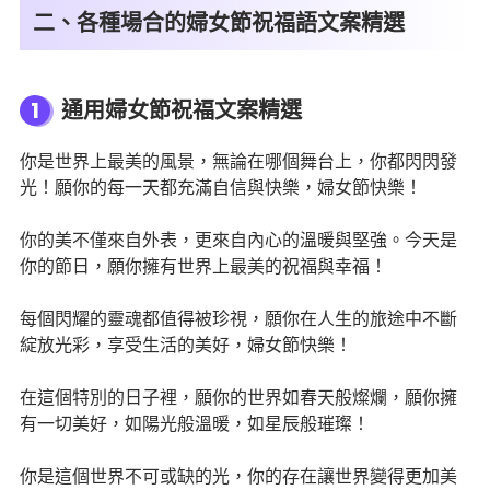
二、各種場合的婦女節祝福語文案精選
1
通用婦女節祝福文案精選
你是世界上最美的風景，無論在哪個舞台上，你都閃閃發
光！願你的每一天都充滿自信與快樂，婦女節快樂！
你的美不僅來自外表，更來自內心的溫暖與堅強。今天是
你的節日，願你擁有世界上最美的祝福與幸福！
每個閃耀的靈魂都值得被珍視，願你在人生的旅途中不斷
綻放光彩，享受生活的美好，婦女節快樂！
在這個特別的日子裡，願你的世界如春天般燦爛，願你擁
有一切美好，如陽光般溫暖，如星辰般璀璨！
你是這個世界不可或缺的光，你的存在讓世界變得更加美