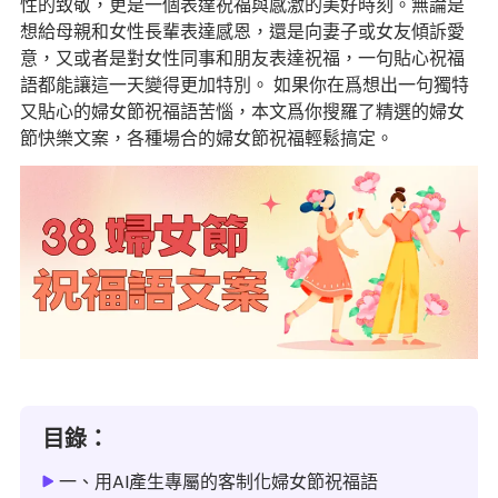
性的致敬，更是一個表達祝福與感激的美好時刻。無論是
想給母親和女性長輩表達感恩，還是向妻子或女友傾訴愛
意，又或者是對女性同事和朋友表達祝福，一句貼心祝福
語都能讓這一天變得更加特別。 如果你在爲想出一句獨特
又貼心的婦女節祝福語苦惱，本文爲你搜羅了精選的婦女
節快樂文案，各種場合的婦女節祝福輕鬆搞定。
目錄：
一、用AI產生專屬的客制化婦女節祝福語