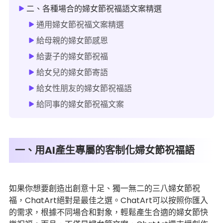
二、各種場合的婦女節祝福語文案精選
通用婦女節祝福文案精選
給母親的婦女節感恩
給妻子的婦女節祝福
給女兒的婦女節寄語
給女性朋友的婦女節祝福語
給同事的婦女節祝福文案
一、用AI產生專屬的客制化婦女節祝福語
如果你想要創造出創意十足、獨一無二的三八婦女節祝
福，ChatArt絕對是最佳之選。ChatArt可以按照你匯入
的需求，根據不同場合和對象，輕鬆產生合適的婦女節快