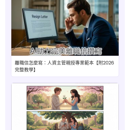
離職信怎麼寫：人資主管親授專業範本【附2026
完整教學】