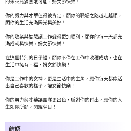
的未來充滿無限可能，婦女節快樂！
你的努力與才華值得被肯定，願你的職場之路越走越順，
願你的生活充滿陽光與美好！
你的敬業與智慧讓工作變得更加順利，願你的每一天都充
滿成就與快樂，婦女節快樂！
在這個特別的日子裡，願你不僅在工作中收穫成功，也在
生活中擁有幸福，婦女節快樂！
你是工作中的女神，更是生活中的主角，願你每天都能活
出自己喜歡的樣子，婦女節快樂！
你的努力與才華讓團隊更出色，感謝你的付出，願你的人
生如你所願，閃耀奪目！
結語