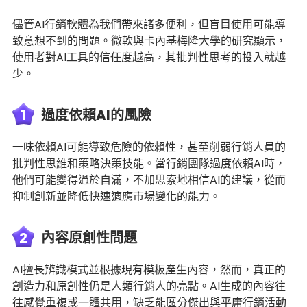
儘管AI行銷軟體為我們帶來諸多便利，但盲目使用可能導
致意想不到的問題。微軟與卡內基梅隆大學的研究顯示，
使用者對AI工具的信任度越高，其批判性思考的投入就越
少。
1
過度依賴AI的風險
一味依賴AI可能導致危險的依賴性，甚至削弱行銷人員的
批判性思維和策略決策技能。當行銷團隊過度依賴AI時，
他們可能變得過於自滿，不加思索地相信AI的建議，從而
抑制創新並降低快速適應市場變化的能力。
2
內容原創性問題
AI擅長辨識模式並根據現有模板產生內容，然而，真正的
創造力和原創性仍是人類行銷人的亮點。AI生成的內容往
往感覺重複或一體共用，缺乏能區分傑出與平庸行銷活動