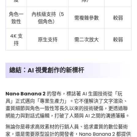
角色一
內核級支持（5
需複雜參數
較弱
致性
個角色）
4K 支
原生支持
需二次放大
較弱
持
總結：AI 視覺創作的新標杆
Nano Banana 2
的發布，標誌著 AI 生圖技術從「玩
具」正式邁向「專業生產力」。它不僅解決了文字渲染、
畫質細節與角色一致性等長久以來的技術硬傷，更透過聯
網能力與對話式編輯，打破了人類與 AI 之間的溝通藩籬。
無論你是尋求高效素材的行銷人員、追求畫質的數位藝術
家，還是需要原型設計的開發者，Nano Banana 2 都提供