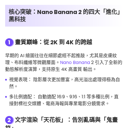
核心突破：Nano Banana 2 的四大「進化」
黑科技
1
畫質巔峰：從 2K 到 4K 的跨越
早期的 AI 繪圖往往在細節處經不起推敲，尤其是皮膚紋
理、布料纖維等微觀層面。
Nano Banana
2 引入了全新的
動態解析度演算，支持原生 4K 高畫質 輸出。
視覺表現： 陰影層次更加豐富，高光溢出處理得極為自
然。
多比例適配： 自動適配 16:9、9:16、1:1 等多種比例，直
接對標社交媒體、電商海報與專業電影分鏡需求。
2
文字渲染「天花板」：告別亂碼與「鬼畫