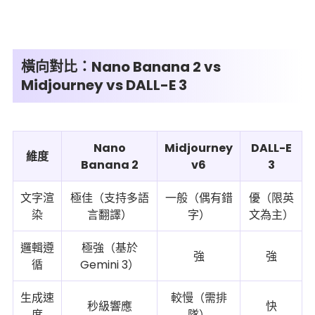
橫向對比：Nano Banana 2 vs
Midjourney vs DALL-E 3
Nano
Midjourney
DALL-E
維度
Banana 2
v6
3
文字渲
極佳（支持多語
一般（偶有錯
優（限英
染
言翻譯）
字）
文為主）
邏輯遵
極強（基於
強
強
循
Gemini 3）
生成速
較慢（需排
秒級響應
快
度
隊）