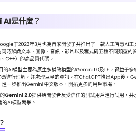
ni AI是什麼？
，Google于2023年3月也為自家開發了并推出了一款人工智慧AI工
i AI能夠同時辨識文本、圖像、音訊、影片以及程式碼五種不同類
va、C++）的高品質代碼。
AI模型主要為原生多模態模型的Gemini 1.0及1.5，得益于多模態，
進行理解，并處理巨量的資訊。在ChatGPT推出App後，Gem
，進一步推出Gemini 中文版本，開拓更多的用戶市場。
新的
Gemini 2.0
提供給開發者及受信任的測試用戶進行試用，并承諾將
輪的AI模型競爭。
i？