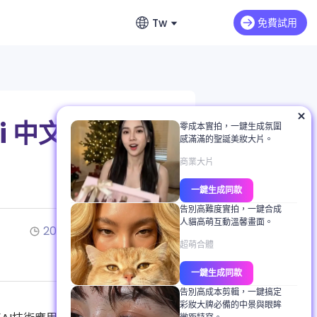
Tw
免費試用
English
影片延長
英文
音
Max H3
NEW
Seedance 2.0 Mini
延續影片情節與動作
費無限生成故事
繁體中文 (台灣)
i 中文
零成本實拍，一鍵生成氛圍
dance 2.0
Art Motion 5
HOT
感滿滿的聖誕美妝大片。
繁體中文
生器推薦
 Q2 Pro
PixVerse 4.5
商業大片
日本語
提示詞完整教學
一鍵生成同款
AI 1.0
VEO 3
日文
教學
告別高難度實拍，一鍵合成
人貓高萌互動溫馨畫面。
한국어
2025/11/14
4分鐘閱讀
白照片上色
超萌合體
韓文
背景、服裝與表情
一鍵生成同款
告別高成本剪輯，一鍵搞定
彩妝大牌必備的中景與眼眸